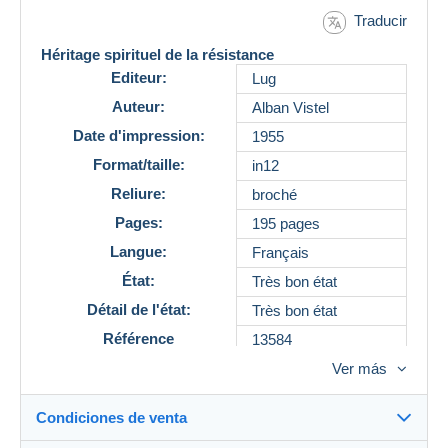
Traducir
Héritage spirituel de la résistance
Editeur:
Lug
Auteur:
Alban Vistel
Date d'impression:
1955
Format/taille:
in12
Reliure:
broché
Pages:
195 pages
Langue:
Français
État:
Très bon état
Détail de l'état:
Très bon état
Référence
13584
Ver más
Description
Cet ouvrage d'Alban Vistel initialement publié en 1955
Condiciones de venta
par l'éditeur Lug traite de l'héritage spirituel de la
Résistance française pendant la Seconde Guerre