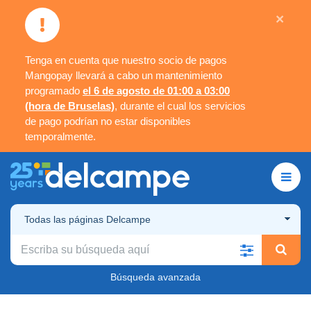
×
Tenga en cuenta que nuestro socio de pagos
Mangopay llevará a cabo un mantenimiento
programado
el 6 de agosto de 01:00 a 03:00
(hora de Bruselas)
, durante el cual los servicios
de pago podrían no estar disponibles
temporalmente.
Todas las páginas Delcampe
Búsqueda avanzada