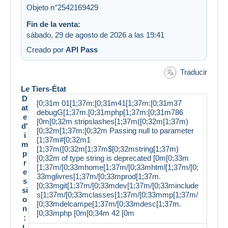
Objeto n°2542169429
Fin de la venta:
sábado, 29 de agosto de 2026 a las 19:41
Creado por
API Pass
Traducir
Le Tiers-État
D
[0;31m 01[1;37m:[0;31m41[1;37m:[0;31m37
at
debugG[1;37m.[0;31mphp[1;37m:[0;31m786
e
[0m[0;32m stripslashes[1;37m([0;32m[1;37m)
d'
[0;32m[1;37m:[0;32m Passing null to parameter
i
[1;37m#[0;32m1
m
[1;37m([0;32m[1;37m$[0;32mstring[1;37m)
p
[0;32m of type string is deprecated [0m[0;33m
r
[1;37m/[0;33mhome[1;37m/[0;33mhtml[1;37m/[0;
e
33mglivres[1;37m/[0;33mprod[1;37m.
s
[0;33mgit[1;37m/[0;33mdev[1;37m/[0;33minclude
si
s[1;37m/[0;33mclasses[1;37m/[0;33mmp[1;37m/
o
[0;33mdelcampe[1;37m/[0;33mdesc[1;37m.
n
[0;33mphp [0m[0;34m 42 [0m
:
L