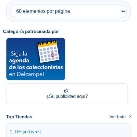
Sólo con descuento
Envío gratis
Métodos de pago
PayPal
Categoría patrocinada por
Transferencia bancaria
Visa
Mastercard
Bancontact
iDeal
Maestro
Deseleccionar todo
¿Su publicidad aquí?
Residencia del vendedor
Mundo entero
Top Tiendas
Ver todo
LEspritLivre