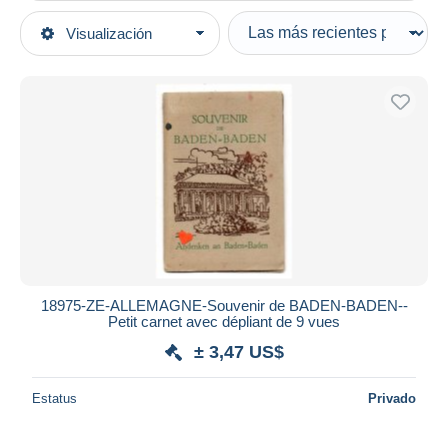
Tipo de venta
Visualización
Categorías principales
Activas
Libros, Revistas, Cómics
Precios fijos
Alemán
Subasta con ofertas
Guías & Consejos
Subastas sin pujas
Ocios
Casa de subastas
Vendidos
Fotografía
Duration
Todas las duraciones
Nuevo desde
Días
18975-ZE-ALLEMAGNE-Souvenir de BADEN-BADEN--
Petit carnet avec dépliant de 9 vues
Cerrando dentro
horas
de
± 3,47 US$
Precio
Estatus
Privado
De
a
US$
US$