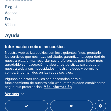
Blog
Agenda
Foro
Vídeos
Ayuda
Centro de ayuda
Información sobre las cookies
Comprar en Delcampe
Nuestra web utiliza cookies con los siguientes fines: prestarle
Vender en Delcampe
los servicios que nos haya solicitado, garantizar la seguridad de
nuestra plataforma, recordar sus preferencias para hacer más
Una página securizada
agradable su navegación, elaborar estadísticas para adaptar
nuestra web a sus necesidades, mostrar vídeos y permitirle
compartir contenidos en las redes sociales.
Algunas de estas cookies son necesarias para el
funcionamiento de nuestro sitio web, otras pueden establecerse
según sus preferencias.
Más información
Ver más
Español
USD
Modo estándar
America/