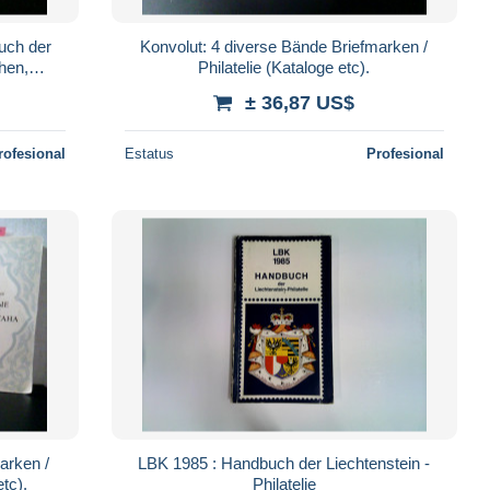
uch der
Konvolut: 4 diverse Bände Briefmarken /
hen,
Philatelie (Kataloge etc).
± 36,87 US$
rofesional
Estatus
Profesional
arken /
LBK 1985 : Handbuch der Liechtenstein -
tc).
Philatelie