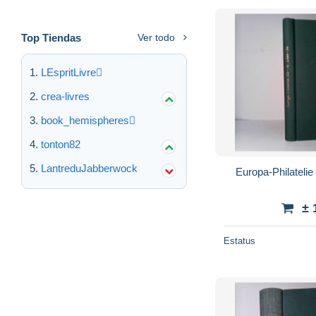
Top Tiendas
Ver todo
LEspritLivre
crea-livres
book_hemispheres
tonton82
LantreduJabberwock
± 
Estatus