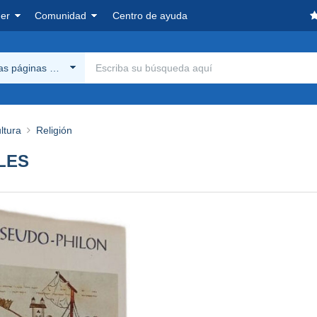
er
Comunidad
Centro de ayuda
las páginas Delcampe
ltura
Religión
LES