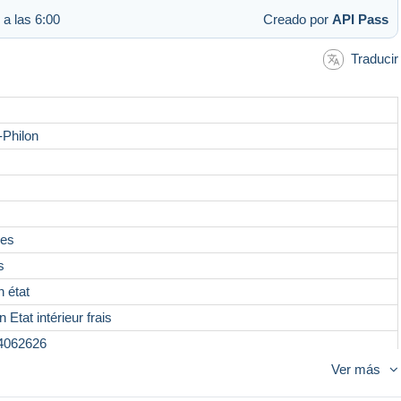
 a las 6:00
Creado por
API Pass
Traducir
Philon
ges
s
n état
 Etat intérieur frais
4062626
Ver más