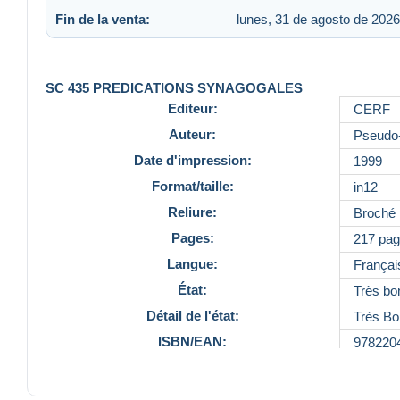
Fin de la venta:
lunes, 31 de agosto de 2026
SC 435 PREDICATIONS SYNAGOGALES
Editeur:
CERF
Auteur:
Pseudo-
Date d'impression:
1999
Format/taille:
in12
Reliure:
Broché
Pages:
217 pa
Langue:
Françai
État:
Très bo
Détail de l'état:
Très Bon
ISBN/EAN:
978220
Référence
412751