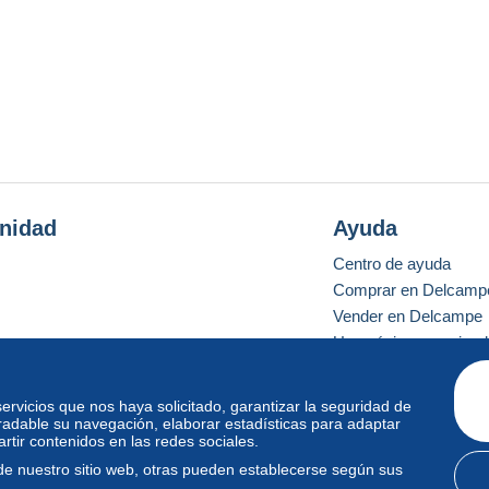
nidad
Ayuda
Centro de ayuda
Comprar en Delcamp
Vender en Delcampe
Una página securizad
 servicios que nos haya solicitado, garantizar la seguridad de
radable su navegación, elaborar estadísticas para adaptar
o estándar
tir contenidos en las redes sociales.
de nuestro sitio web, otras pueden establecerse según sus