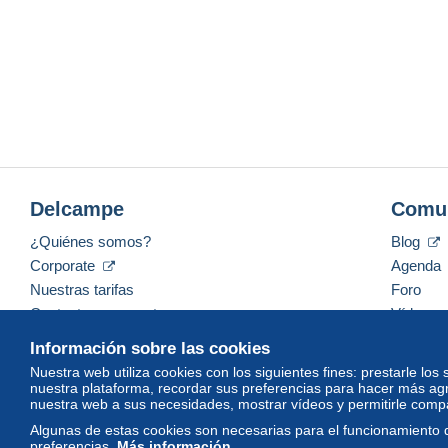
Delcampe
Comu
¿Quiénes somos?
Blog
Corporate
Agenda
Nuestras tarifas
Foro
Contacte con nosotros
Vídeos
Información sobre las cookies
Nuestra web utiliza cookies con los siguientes fines: prestarle los
nuestra plataforma, recordar sus preferencias para hacer más ag
Español
USD
America/Indiana/Vevay
Mod
nuestra web a sus necesidades, mostrar vídeos y permitirle compar
Algunas de estas cookies son necesarias para el funcionamiento 
preferencias.
Más información