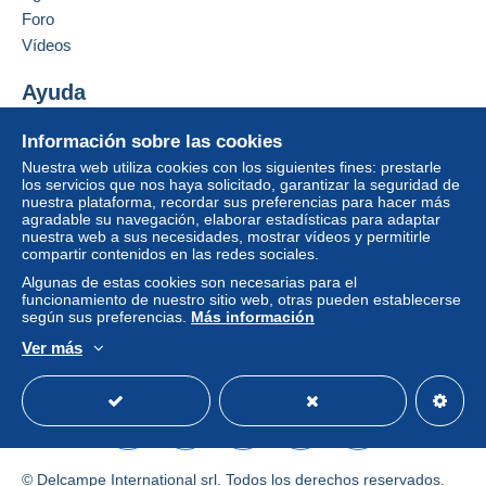
Foro
integrado a la página
será reembolsado por el
vendedor al comprador. Una compra no pagada
Vídeos
puede tener consecuencias en la cuenta del
comprador.
Ayuda
Si las condiciones de venta del vendedor incluyen
Centro de ayuda
Información sobre las cookies
cláusulas relativas al pago, estas se considerarán
Comprar en Delcampe
nulas. Las condiciones de pago de la página web
Nuestra web utiliza cookies con los siguientes fines: prestarle
Vender en Delcampe
los servicios que nos haya solicitado, garantizar la seguridad de
Delcampe, tal y como se definen en las
nuestra plataforma, recordar sus preferencias para hacer más
Una página securizada
condiciones de uso
, son las únicas aplicables.
agradable su navegación, elaborar estadísticas para adaptar
nuestra web a sus necesidades, mostrar vídeos y permitirle
Las compras deben pagarse en un plazo de
14
compartir contenidos en las redes sociales.
días
a partir de la recepción de la declaración final
Algunas de estas cookies son necesarias para el
del vendedor.
funcionamiento de nuestro sitio web, otras pueden establecerse
según sus preferencias.
Más información
Garantía:
Ver más
Derecho de retracto
|
Gastos de devolución a
Español
USD
Modo estándar
America/
cargo del comprador.
Para saber el plazo de devolución y de reembolso
del artículo,
consulte las Condiciones de Uso
Delcampe
.
© Delcampe International srl. Todos los derechos reservados.