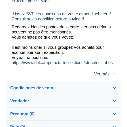
Frais de port : 250gr
Lissez SVP les conditions de vente avant d'acheter!!!
Consult sales condition before buying!!!
Regardez bien les photos de la carte, certains défauts
peuvent ne pas être mentionnés.
Vous achetez ce que vous voyez.
Il est moins cher si vous groupez vos achats pour
économiser sur l´expédition.
Voyez ma boutique:
https://www.delcampe.net/fr/collections/store/leslimbes
Ver más
Condiciones de venta
Vendedor
Destino:
Ver la lista de países
Pregunta (0)
leslimbes
100%
(2041x)
Entrega en persona:
Puja (0)