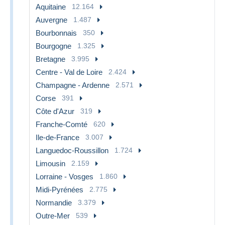
Aquitaine
12.164
Auvergne
1.487
Bourbonnais
350
Bourgogne
1.325
Bretagne
3.995
Centre - Val de Loire
2.424
Champagne - Ardenne
2.571
Corse
391
Côte d'Azur
319
Franche-Comté
620
Ile-de-France
3.007
Languedoc-Roussillon
1.724
Limousin
2.159
Lorraine - Vosges
1.860
Midi-Pyrénées
2.775
Normandie
3.379
Outre-Mer
539