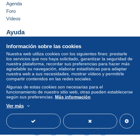
Agenda
Foro
Vídeos
Ayuda
Centro de ayuda
Información sobre las cookies
Comprar en Delcampe
Nuestra web utiliza cookies con los siguientes fines: prestarle
Vender en Delcampe
los servicios que nos haya solicitado, garantizar la seguridad de
nuestra plataforma, recordar sus preferencias para hacer más
Una página securizada
agradable su navegación, elaborar estadísticas para adaptar
nuestra web a sus necesidades, mostrar vídeos y permitirle
compartir contenidos en las redes sociales.
Algunas de estas cookies son necesarias para el
funcionamiento de nuestro sitio web, otras pueden establecerse
según sus preferencias.
Más información
Ver más
Español
USD
Modo estándar
America/