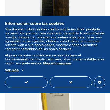
Información sobre las cookies
Nuestra web utiliza cookies con los siguientes fines: prestarle
los servicios que nos haya solicitado, garantizar la seguridad de
nuestra plataforma, recordar sus preferencias para hacer más
agradable su navegación, elaborar estadísticas para adaptar
Codes Français et Lois Usuelles Décrets Ordonnances et
nuestra web a sus necesidades, mostrar vídeos y permitirle
Avis du Conseil d'Etat qui les complètent ou les modifient
compartir contenidos en las redes sociales.
Confor
Algunas de estas cookies son necesarias para el
± 63,37 US$
funcionamiento de nuestro sitio web, otras pueden establecerse
según sus preferencias.
Más información
Estatus
Profesional
Ver más
Nuevo