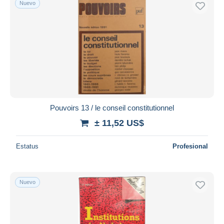
Nuevo
Sólo con descuento
Envío gratis
Métodos de pago
PayPal
Transferencia bancaria
Visa
Mastercard
Bancontact
Pouvoirs 13 / le conseil constitutionnel
iDeal
± 11,52 US$
Maestro
Deseleccionar todo
Estatus
Profesional
Residencia del vendedor
Mundo entero
Nuevo