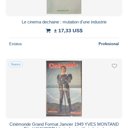
Todas las duraciones
Nuevo desde
Días
Le cinema dechaine : mutation d'une industrie
Cerrando dentro
± 17,33 US$
horas
de
Estatus
Profesional
Precio
De
a
US$
US$
Nuevo
Sólo con descuento
Envío gratis
Métodos de pago
PayPal
Transferencia bancaria
Visa
Mastercard
Bancontact
Cinémonde Grand Format Janvier 1949 YVES MONTAND