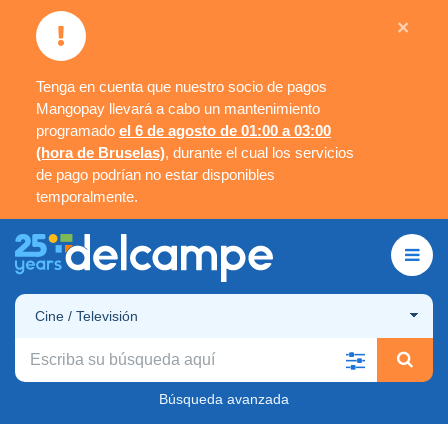
×
Tenga en cuenta que nuestro socio de pagos
Mangopay llevará a cabo un mantenimiento
programado
el 6 de agosto de 01:00 a 03:00
(hora de Bruselas)
, durante el cual los servicios
de pago podrían no estar disponibles
temporalmente.
Cine / Televisión
Búsqueda avanzada