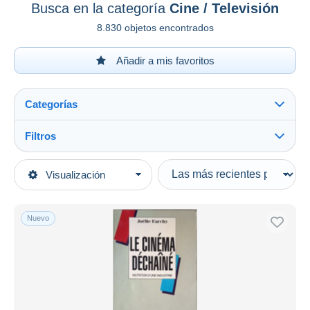
Busca en la categoría
Cine / Televisión
8.830 objetos encontrados
Añadir a mis favoritos
Categorías
Filtros
Ver todo
Tipo de venta
Visualización
Categorías principales
Activas
Libros, Revistas, Cómics
Precios fijos
Francés
Nuevo
Subasta con ofertas
Cultura
Subastas sin pujas
Casa de subastas
Cine / Televisión
Vendidos
Duration