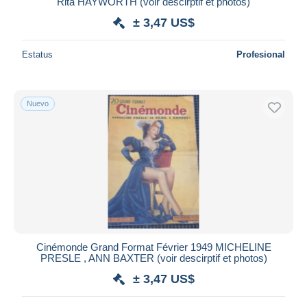
iDeal
Rita HAYWORTH (voir descirptif et photos)
Maestro
± 3,47 US$
Deseleccionar todo
Estatus
Profesional
Residencia del vendedor
Mundo entero
Nuevo
Aplicar
Cinémonde Grand Format Février 1949 MICHELINE
PRESLE , ANN BAXTER (voir descirptif et photos)
± 3,47 US$