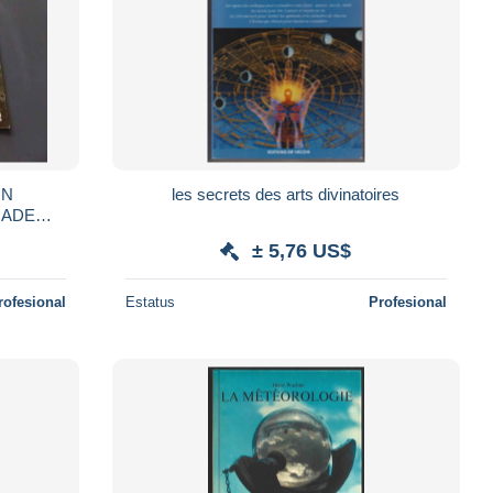
IN
les secrets des arts divinatoires
ACADEMIA
G, Chine
± 5,76 US$
rofesional
Estatus
Profesional