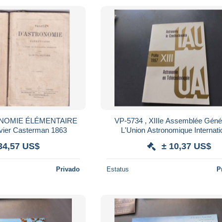
ONOMIE ÉLÉMENTAIRE
VP-5734 , XIIIe Assemblée Géné
livier Casterman 1863
L'Union Astronomique Internatio
TCHECOSLOVAQUIE, Prague, Pra
34,57 US$
± 10,37 US$
Privado
Estatus
P