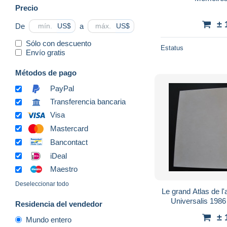
Precio
± 
De
a
US$
US$
Sólo con descuento
Estatus
Envío gratis
Métodos de pago
PayPal
Transferencia bancaria
Visa
Mastercard
Bancontact
iDeal
Maestro
Deseleccionar todo
Le grand Atlas de l
Universalis 198
Residencia del vendedor
solaire voie lact
± 
Mundo entero