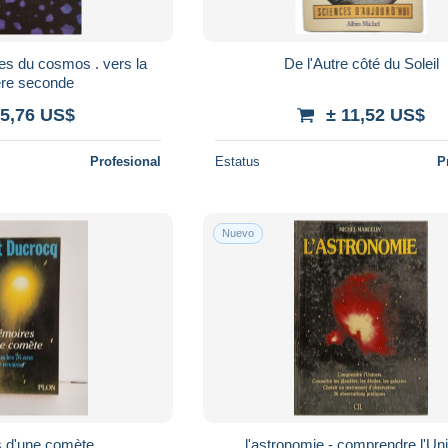
es du cosmos . vers la
De l'Autre côté du Soleil
ere seconde
 5,76 US$
± 11,52 US$
Profesional
Estatus
P
Nuevo
 d'une comète
l'astronomie - comprendre l'Un