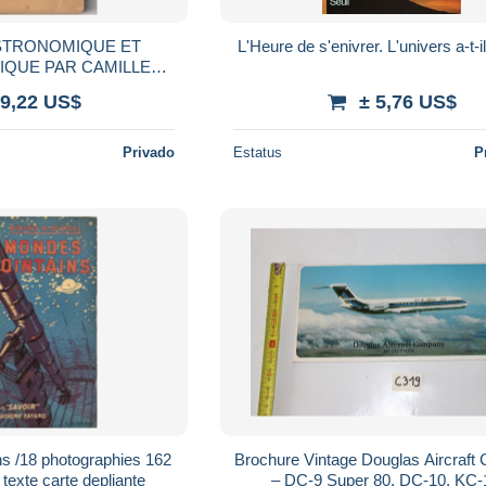
STRONOMIQUE ET
L'Heure de s'enivrer. L'univers a-t-
QUE PAR CAMILLE
ION de 1923
 9,22 US$
± 5,76 US$
Privado
Estatus
P
ns /18 photographies 162
Brochure Vintage Douglas Aircraf
texte carte depliante
– DC‑9 Super 80, DC‑10, KC‑