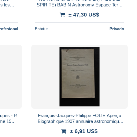
es les
SPIRITE) BABIN Astronomy Espace Terre
servation
Planete Etoile Soleil Comete Reliure ENGEL
± 47,30 US$
1878 !
rofesional
Estatus
Privado
ques - P.
François-Jacques-Philippe FOLIE Aperçu
ome 1932,
Biographique 1907 annuaire astronomique
de l'Observatroire Royal Astronomie
± 6,91 US$