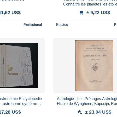
Connaître les planètes les étoil
galaxies Choisir un instrument d'ob
11,52 US$
± 9,22 US$
Profesional
Estatus
P
'astronomie Encyclopedie
Astrologie - Les Présages Astrologi
6 - astronome système
Hilaire de Wynghene, Kapucijn, R
ée étoiles et galaxies
avec dédicace (V2429)
17,28 US$
± 23,04 US$