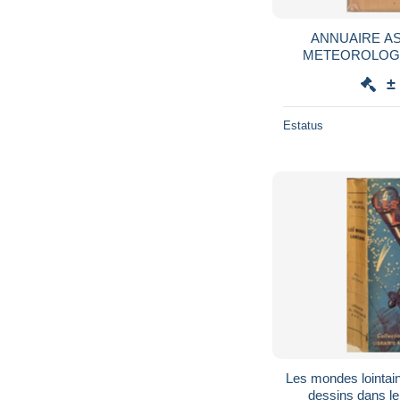
ANNUAIRE A
METEOROLOGI
FLAMMAR
±
Estatus
Les mondes lointai
dessins dans le 