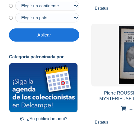
Estatus
Aplicar
Categoría patrocinada por
Pierre ROUS
MYSTERIEUSE Lib
BANDEAU astronom
±
martie
¿Su publicidad aquí?
Estatus