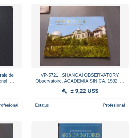
rale de
VP-5721 , SHANGAÏ OBSERVATORY,
nal ,
Observatoire, ACADEMIA SINICA, 1982, 14
ha, 1967
Pages , NANJING, Chine
± 9,22 US$
rofesional
Estatus
Profesional