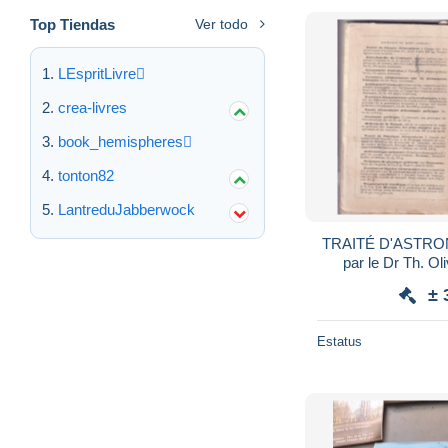
Top Tiendas
Ver todo
LEspritLivre
crea-livres
book_hemispheres
tonton82
LantreduJabberwock
TRAITÉ D'ASTR
par le Dr Th. O
± 
Estatus