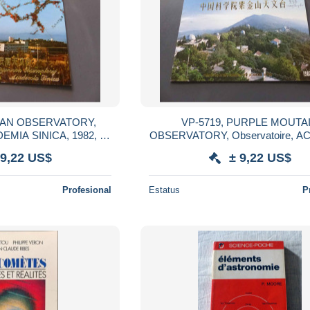
ATORY,
VP-5719, PURPLE MOUTA
DEMIA SINICA, 1982, 14
OBSERVATORY, Observatoire, 
ANJING, Chine
SINICA, 1982, 14 Pages , NANJIN
 9,22 US$
± 9,22 US$
Profesional
Estatus
P