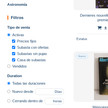
Astronomía
Dernieres nouvell
Filtros
premi
Tipo de venta
±
Activas
Estatus
Precios fijos
Subasta con ofertas
Subastas sin pujas
Nuevo
Casa de subastas
Vendidos
Duration
Todas las duraciones
Nuevo desde
Días
Cerrando dentro de
horas
Mémoires