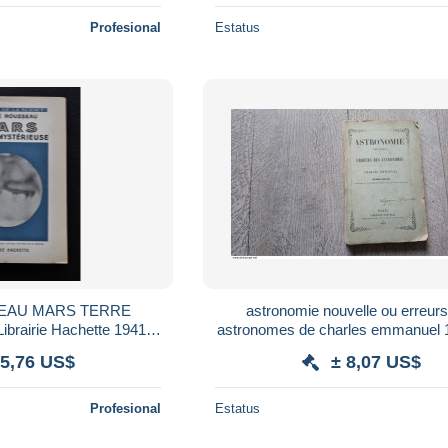
Profesional
Estatus
SEAU MARS TERRE
astronomie nouvelle ou erreur
rairie Hachette 1941
astronomes de charles emmanuel 
ie téléscope satellite
 5,76 US$
± 8,07 US$
n martienne
Profesional
Estatus