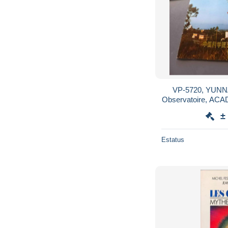
VP-5720, YUNNAN OBSERV
Observatoire, ACA
Pages , N
±
Estatus