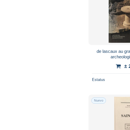
de lascaux au gr
archeolog
± 
Estatus
Nuevo