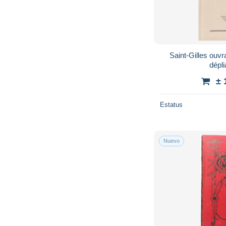
Saint-Gilles ouv
dépli
± 
Estatus
Nuevo