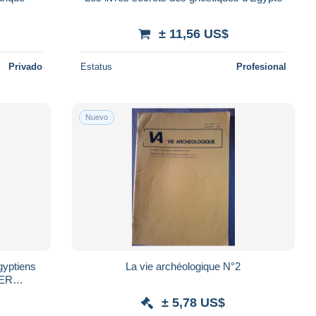
± 11,56 US$
Privado
Estatus
Profesional
Nuevo
gyptiens
La vie archéologique N°2
IER
ationaux,
± 5,78 US$