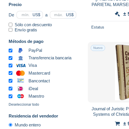
Precio
PARIETAL MARSEIL
La Gro
± 
De
a
US$
US$
Sólo con descuento
Estatus
Envío gratis
Métodos de pago
Nuevo
PayPal
Transferencia bancaria
Visa
Mastercard
Bancontact
iDeal
Maestro
Deseleccionar todo
Journal of Juristic 
Systems of Christi
Residencia del vendedor
Juristic Papy
± 
Mundo entero