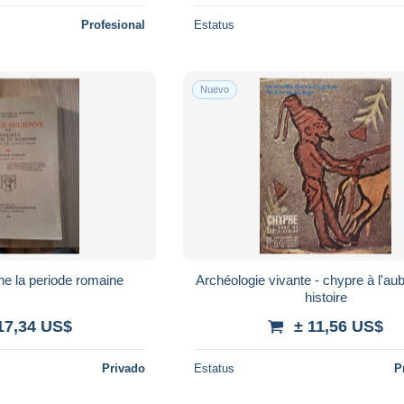
Profesional
Estatus
Nuevo
ne la periode romaine
Archéologie vivante - chypre à l'au
histoire
17,34 US$
± 11,56 US$
Privado
Estatus
P