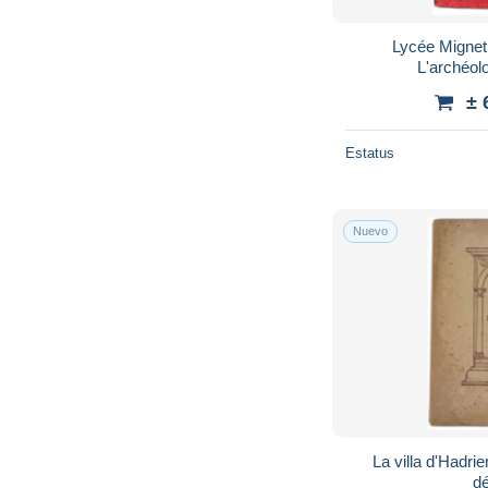
Lycée Mignet
L'archéol
± 
Estatus
Nuevo
La villa d'Hadrie
dé