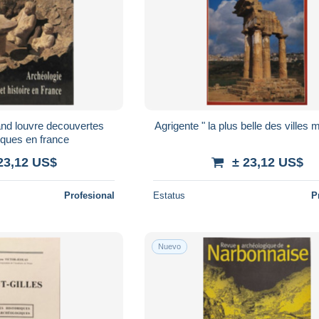
and louvre decouvertes
Agrigente " la plus belle des villes m
iques en france
23,12 US$
± 23,12 US$
Profesional
Estatus
P
Nuevo