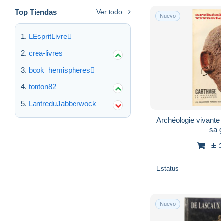
Top Tiendas
Ver todo
Nuevo
LEspritLivre
crea-livres
book_hemispheres
tonton82
LantreduJabberwock
Archéologie vivante
sa 
± 
Estatus
Nuevo