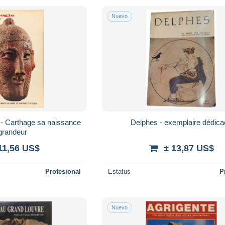
Nuevo
 - Carthage sa naissance
Delphes - exemplaire dédic
grandeur
11,56 US$
± 13,87 US$
Profesional
Estatus
P
Nuevo