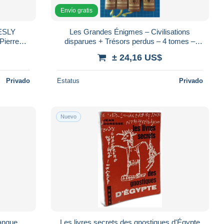
Envío gratis
ESLY
Les Grandes Énigmes – Civilisations
Pierre
disparues + Trésors perdus – 4 tomes –
ULATION
Famot 1974
± 24,16 US$
Privado
Estatus
Privado
Nuevo
ranque
Les livres secrets des gnostiques d'Égypte