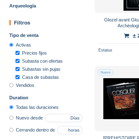
Arqueología
Glozel avant Gloz
Filtros
Archéolog
Tipo de venta
± 
Activas
Estatus
Precios fijos
Subasta con ofertas
Subastas sin pujas
Nuevo
Casa de subastas
Vendidos
Duration
Todas las duraciones
Nuevo desde
Días
Cerrando dentro de
horas
[PREHISTOIRE 