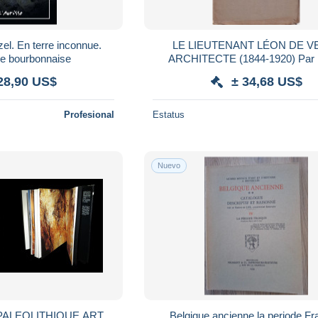
el. En terre inconnue.
LE LIEUTENANT LÉON DE V
ie bourbonnaise
ARCHITECTE (1844-1920) Par 
CHIROL SOCIÉTÉ LIBRE D'ÉM
28,90 US$
± 34,68 US$
ROUEN 1923
Profesional
Estatus
Nuevo
PALEOLITHIQUE ART
Belgique ancienne la periode F