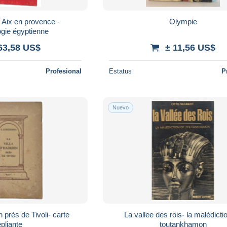
 Aix en provence -
Olympie
ogie égyptienne
63,58 US$
± 11,56 US$
Profesional
Estatus
P
Nuevo
n près de Tivoli- carte
La vallee des rois- la malédicti
pliante
toutankhamon