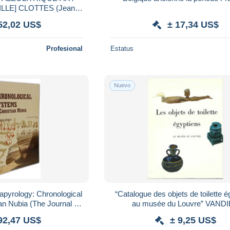
LE] CLOTTES (Jean) -
tte Cosquer.
52,02 US$
± 17,34 US$
Profesional
Estatus
Nuevo
Papyrology: Chronological
“Catalogue des objets de toilette é
an Nubia (The Journal of
au musée du Louvre” VAND
rology Supplements
d’ABBADIE, J. = Ed. des musées n
92,47 US$
± 9,25 US$
Paris