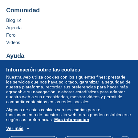
Comunidad
Blog
Agenda
Foro
Vídeos
Ayuda
Centro de ayuda
Información sobre las cookies
Comprar en Delcampe
Nuestra web utiliza cookies con los siguientes fines: prestarle
Vender en Delcampe
los servicios que nos haya solicitado, garantizar la seguridad de
nuestra plataforma, recordar sus preferencias para hacer más
Una página securizada
agradable su navegación, elaborar estadísticas para adaptar
nuestra web a sus necesidades, mostrar vídeos y permitirle
compartir contenidos en las redes sociales.
Algunas de estas cookies son necesarias para el
funcionamiento de nuestro sitio web, otras pueden establecerse
según sus preferencias.
Más información
Ver más
Español
USD
Modo estándar
America/