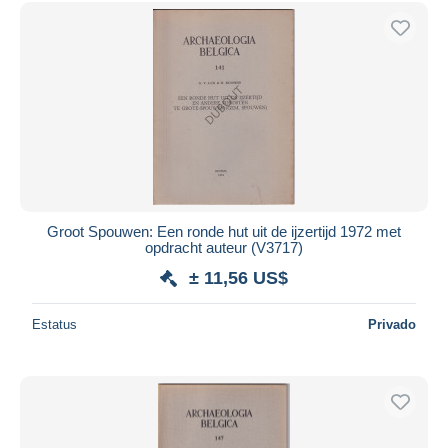
Sólo con descuento
Envío gratis
Métodos de pago
PayPal
Transferencia bancaria
Visa
Mastercard
Bancontact
iDeal
Groot Spouwen: Een ronde hut uit de ijzertijd 1972 met
opdracht auteur (V3717)
Maestro
± 11,56 US$
Deseleccionar todo
Estatus
Privado
Residencia del vendedor
Mundo entero