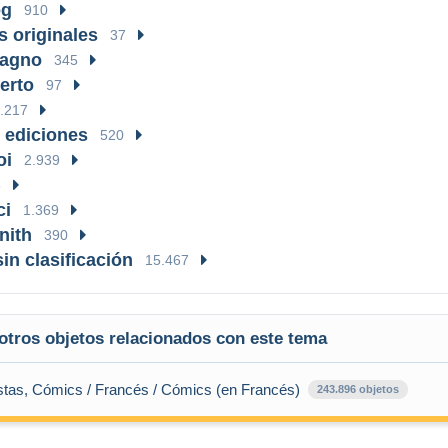
og
910
s originales
37
ragno
345
erto
97
.217
 ediciones
520
oi
2.939
6
ci
1.369
nith
390
in clasificación
15.467
otros objetos relacionados con este tema
stas, Cómics / Francés / Cómics (en Francés)
243.896 objetos