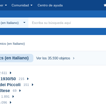
er
Comunidad
Centro de ayuda
(en Italiano)
ics (en Italiano)
s (en Italiano)
Ver los 35.930 objetos
2.611
 1930/50
215
dei Piccoli
151
ltese
69
1.891
5.096