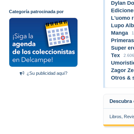
Dylan D
Edicione
Categoría patrocinada por
L'uomo 
Lupo Alb
Manga
1
Primeras
Super er
Tex
2.60
Umoristi
Zagor Ze
¿Su publicidad aquí?
Otros & s
Descubra 
Libros, Revi