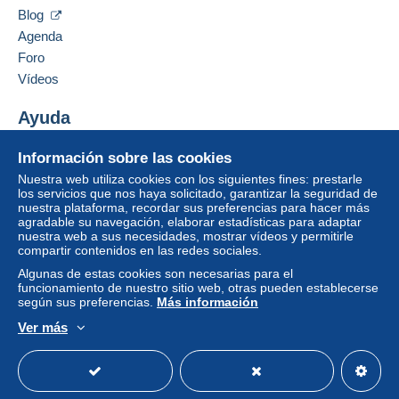
Ocultar los objetos de este vendedor
vendedor, puede utilizar
PayPal
, añadir una
tarjeta de
Blog
crédito/débito
o realizar una
transferencia a su saldo
.
Agenda
No se realizan pagos por cheque o transferencia
Foro
bancaria directa al vendedor.
Vídeos
El comprador utiliza los medios de pago proporcionados
por Delcampe en la página "
Mis compras: A pagar
".
Ayuda
Un pago que no pase por
el sistema de pago
Centro de ayuda
Información sobre las cookies
integrado a la página
será reembolsado por el
Comprar en Delcampe
vendedor al comprador. Una compra no pagada puede
Nuestra web utiliza cookies con los siguientes fines: prestarle
Vender en Delcampe
los servicios que nos haya solicitado, garantizar la seguridad de
tener consecuencias en la cuenta del comprador.
nuestra plataforma, recordar sus preferencias para hacer más
Una página securizada
agradable su navegación, elaborar estadísticas para adaptar
Si las condiciones de venta del vendedor incluyen
nuestra web a sus necesidades, mostrar vídeos y permitirle
cláusulas relativas al pago, estas se considerarán
compartir contenidos en las redes sociales.
nulas. Las condiciones de pago de la página web
Algunas de estas cookies son necesarias para el
Delcampe, tal y como se definen en las
condiciones de
funcionamiento de nuestro sitio web, otras pueden establecerse
uso
, son las únicas aplicables.
según sus preferencias.
Más información
Las compras deben pagarse en un plazo de
14 días
a
Ver más
Español
USD
Modo estándar
America/
partir de la recepción de la declaración final del
vendedor.