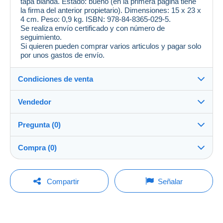
tapa blanda. Estado: bueno (en la primera página tiene
la firma del anterior propietario). Dimensiones: 15 x 23 x
4 cm. Peso: 0,9 kg. ISBN: 978-84-8365-029-5.
Se realiza envío certificado y con número de
seguimiento.
Si quieren pueden comprar varios articulos y pagar solo
por unos gastos de envío.
Condiciones de venta
Vendedor
Destino:
Ver la lista de países
Pregunta (0)
magrana
--%
(42x)
Entrega en persona:
Compra (0)
Sí
Tienda
Envío:
Envío después del pago
Para hacer una pregunta, debe iniciar una
Última actualización: 3:36:33
Compartir
Señalar
sesión.
Miembro desde:
Gastos:
9 abr 2018
A cargo del comprador
No hay ninguna puja por el momento. ¡Sea el primero!
Iniciar sesión
Ultima conexión:
Métodos de pago: