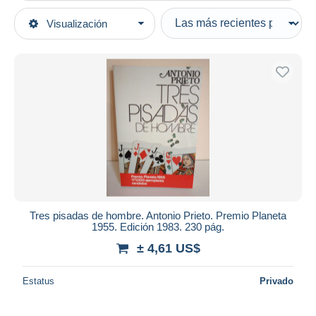
Tipo de venta
Visualización
Categorías principales
Activas
Libros, Revistas, Cómics
Precios fijos
Español
Subasta con ofertas
Libros de ficción
Subastas sin pujas
Casa de subastas
Clásicos
Vendidos
Duration
Todas las duraciones
Nuevo desde
Días
Tres pisadas de hombre. Antonio Prieto. Premio Planeta
1955. Edición 1983. 230 pág.
Cerrando dentro
horas
de
± 4,61 US$
Precio
Estatus
Privado
De
a
US$
US$