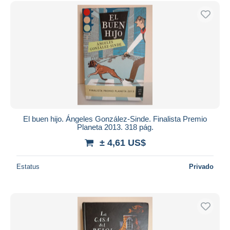
Sólo con descuento
Envío gratis
Métodos de pago
PayPal
Transferencia bancaria
Visa
Mastercard
Bancontact
iDeal
El buen hijo. Ángeles González-Sinde. Finalista Premio
Planeta 2013. 318 pág.
Maestro
± 4,61 US$
Deseleccionar todo
Estatus
Privado
Residencia del vendedor
Mundo entero