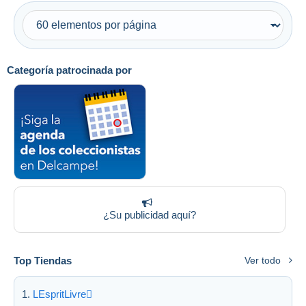
Sólo con descuento
Envío gratis
Métodos de pago
PayPal
Categoría patrocinada por
Transferencia bancaria
Visa
Mastercard
Bancontact
iDeal
Maestro
Deseleccionar todo
¿Su publicidad aquí?
Residencia del vendedor
Mundo entero
Top Tiendas
Ver todo
LEspritLivre