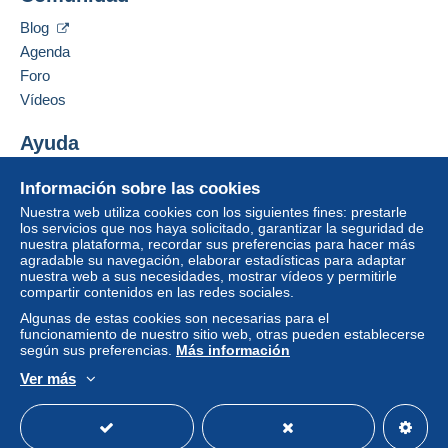
Blog
Agenda
Foro
Vídeos
Ayuda
Centro de ayuda
Información sobre las cookies
Comprar en Delcampe
Nuestra web utiliza cookies con los siguientes fines: prestarle
Vender en Delcampe
los servicios que nos haya solicitado, garantizar la seguridad de
nuestra plataforma, recordar sus preferencias para hacer más
Una página securizada
agradable su navegación, elaborar estadísticas para adaptar
nuestra web a sus necesidades, mostrar vídeos y permitirle
compartir contenidos en las redes sociales.
Algunas de estas cookies son necesarias para el
funcionamiento de nuestro sitio web, otras pueden establecerse
según sus preferencias.
Más información
Ver más
Español
USD
Modo estándar
America/