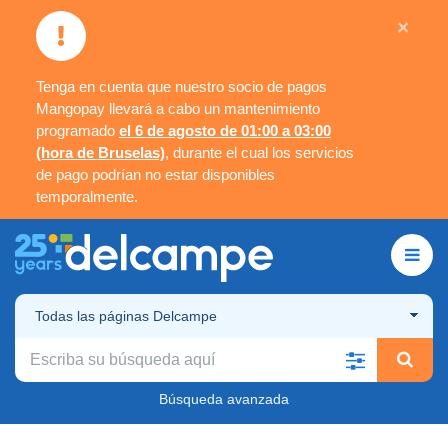
×
Tenga en cuenta que nuestro socio de pagos
Mangopay llevará a cabo un mantenimiento
programado
el 6 de agosto de 01:00 a 03:00
(hora de Bruselas)
, durante el cual los servicios
de pago podrían no estar disponibles
temporalmente.
Todas las páginas Delcampe
Búsqueda avanzada