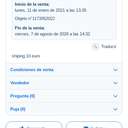
Inicio de la venta:
lunes, 11 de enero de 2021 a las 13:35
Objeto n°1173952022
Fin de la venta:
viernes, 7 de agosto de 2026 a las 14:32
Traducir
shiping 10 euro
Condiciones de venta
Vendedor
Destino:
Ver la lista de países
Pregunta (0)
andrej_ns
100%
(10903x)
Envío:
Puja (0)
Envío después del pago
Tienda
Gastos:
La venta se prolongará un minuto si se presenta una
A cargo del vendedor
Para hacer una pregunta, debe iniciar una
oferta menos de un minuto antes del plazo.