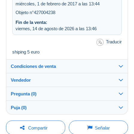
miércoles, 1 de febrero de 2017 a las 13:44
Objeto n°427004238
Fin de la venta:
viernes, 14 de agosto de 2026 a las 13:46
Traducir
shiping 5 euro
Condiciones de venta
Vendedor
Destino:
Ver la lista de países
Pregunta (0)
andrej_ns
100%
(10907x)
Envío:
Puja (0)
Envío después del pago
Tienda
Gastos:
La venta se prolongará un minuto si se presenta una
A cargo del vendedor
Para hacer una pregunta, debe iniciar una
oferta menos de un minuto antes del plazo.
Compartir
Señalar
sesión.
Miembro desde: