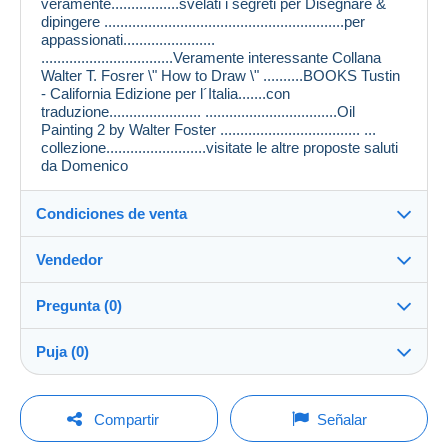
veramente.................svelati i segreti per Disegnare &
dipingere ............................................................per
appassionati.......................
.................................Veramente interessante Collana
Walter T. Fosrer \" How to Draw \" ..........BOOKS Tustin
- California Edizione per l´Italia.......con
traduzione....................... .................................Oil
Painting 2 by Walter Foster ................................... ...
collezione.........................visitate le altre proposte saluti
da Domenico
Condiciones de venta
Vendedor
Destino:
Ver la lista de países
Pregunta (0)
mimmy11
63%
(332x)
Envío:
Puja (0)
Envío después del pago
Tienda
Gastos:
La venta se prolongará un minuto si se presenta una
A cargo del comprador
Para hacer una pregunta, debe iniciar una
oferta menos de un minuto antes del plazo.
Compartir
Señalar
sesión.
Miembro desde:
Métodos de pago: