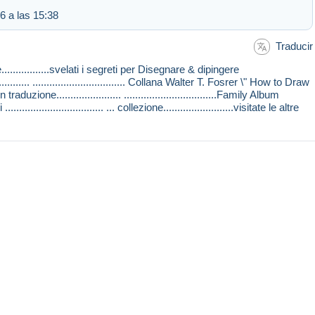
6 a las 15:38
Traducir
..............svelati i segreti per Disegnare & dipingere
................. ................................. Collana Walter T. Fosrer \" How to Draw
duzione....................... .................................Family Album
........................ ... collezione.........................visitate le altre