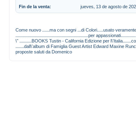
Fin de la venta:
jueves, 13 de agosto de 202
Come nuovo ......ma con segni ...di Colori.....usato veramente...
............................................................per appassionati......
\" ..........BOOKS Tustin - California Edizione per l\'Italia.......con tra
.......dall\'album di Famiglia Guest Artist Edward Maxine Runci ...........
proposte saluti da Domenico