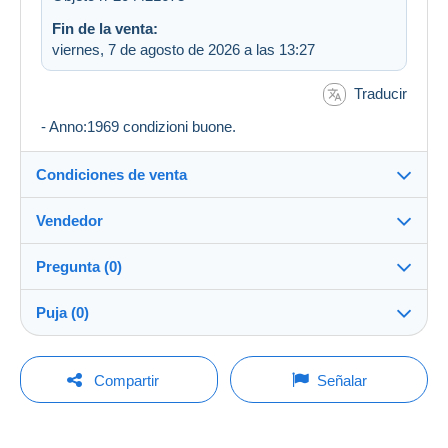
Fin de la venta:
viernes, 7 de agosto de 2026 a las 13:27
Traducir
- Anno:1969 condizioni buone.
Condiciones de venta
Vendedor
Destino:
Ver la lista de países
Pregunta (0)
gungallon
100%
(4373x)
Envío:
Puja (0)
Envío después del pago
Tienda
Gastos:
La venta se prolongará un minuto si se presenta una
A cargo del comprador
Para hacer una pregunta, debe iniciar una
oferta menos de un minuto antes del plazo.
Compartir
Señalar
sesión.
Miembro desde:
Métodos de pago:
18 oct 2006
Actualizar las pujas
Iniciar sesión