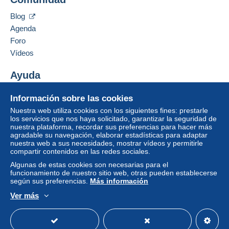
Un pago que no pase por
el sistema de pago
Ocultar los objetos de este vendedor
integrado a la página
será reembolsado por el
Blog
vendedor al comprador. Una compra no pagada
Agenda
puede tener consecuencias en la cuenta del
Foro
comprador.
Vídeos
Si las condiciones de venta del vendedor incluyen
cláusulas relativas al pago, estas se considerarán
Ayuda
nulas. Las condiciones de pago de la página web
Centro de ayuda
Delcampe, tal y como se definen en las
Información sobre las cookies
Comprar en Delcampe
condiciones de uso
, son las únicas aplicables.
Nuestra web utiliza cookies con los siguientes fines: prestarle
Vender en Delcampe
los servicios que nos haya solicitado, garantizar la seguridad de
Las compras deben pagarse en un plazo de
14
nuestra plataforma, recordar sus preferencias para hacer más
Una página securizada
días
a partir de la recepción de la declaración final
agradable su navegación, elaborar estadísticas para adaptar
del vendedor.
nuestra web a sus necesidades, mostrar vídeos y permitirle
compartir contenidos en las redes sociales.
Algunas de estas cookies son necesarias para el
Spese postali all'interno dell'Italia.
funcionamiento de nuestro sitio web, otras pueden establecerse
según sus preferencias.
Más información
Pacco ordinario Euro 10,00 fino a 3 Kg da 3 a 5 Kg €
12,00 da 5 a 10 Kg € 15,00 da 10 a 20 Kg. € 17,50
Ver más
Raccomandata piego libri da 0 a 2 Kg. Euro 5,00 e da 2
Español
USD
Modo estándar
America/
a 5 Kg. Euro 7,50
Piego libri ordinario da 0 a 2 Kg, Euro 2,50 da 2 a 5 Kg