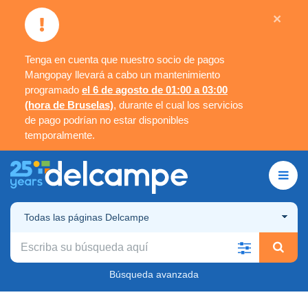
×
Tenga en cuenta que nuestro socio de pagos
Mangopay llevará a cabo un mantenimiento
programado
el 6 de agosto de 01:00 a 03:00
(hora de Bruselas)
, durante el cual los servicios
de pago podrían no estar disponibles
temporalmente.
Todas las páginas Delcampe
Búsqueda avanzada