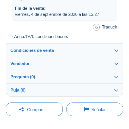
Fin de la venta:
viernes, 4 de septiembre de 2026 a las 13:27
Traducir
- Anno:1970 condizioni buone.
Condiciones de venta
Vendedor
Destino:
Ver la lista de países
Pregunta (0)
gungallon
100%
(4375x)
Envío:
Puja (0)
Envío después del pago
Tienda
Gastos:
La venta se prolongará un minuto si se presenta una
A cargo del comprador
Para hacer una pregunta, debe iniciar una
oferta menos de un minuto antes del plazo.
Compartir
Señalar
sesión.
Miembro desde:
Métodos de pago:
18 oct 2006
Actualizar las pujas
Iniciar sesión