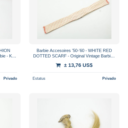
ASHION
Barbie Accesoires '50-'60 - WHITE RED
bie - Ken
DOTTED SCARF - Original Vintage Barbie -
Ken - Ricky - Skipper
± 13,76 US$
Privado
Estatus
Privado