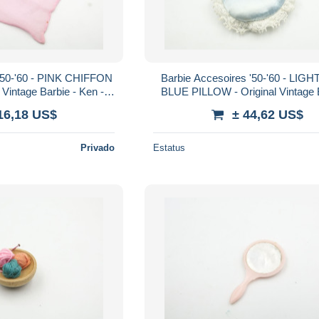
 '50-'60 - PINK CHIFFON
Barbie Accesoires '50-'60 - LIG
Vintage Barbie - Ken -
BLUE PILLOW - Original Vintage 
 - Skipper
Ken - Ricky - Skipper
16,18 US$
± 44,62 US$
Privado
Estatus