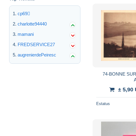
cp69
charlotte94440
mamani
FREDSERVICE27
augrenierdePeiresc
74-BONNE SUR
± 5,90
Estatus