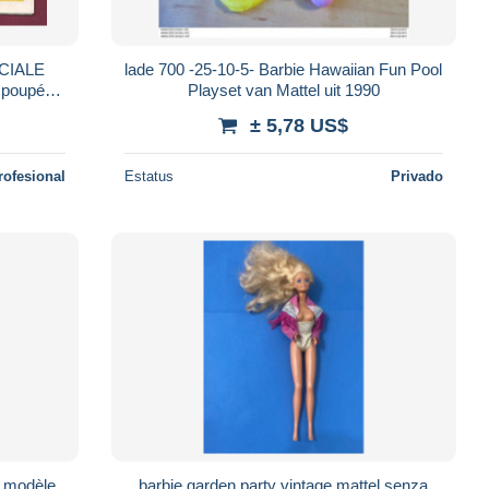
CIALE
lade 700 -25-10-5- Barbie Hawaiian Fun Pool
poupée
Playset van Mattel uit 1990
1967
± 5,78 US$
rofesional
Estatus
Privado
 - modèle
barbie garden party vintage mattel senza