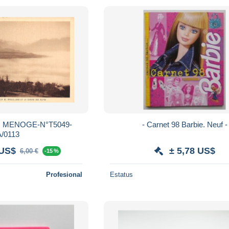
 MENOGE-N°T5049-
- Carnet 98 Barbie. Neuf -
A/0113
 US$
± 5,78 US$
6,00 €
-15 %
Profesional
Estatus