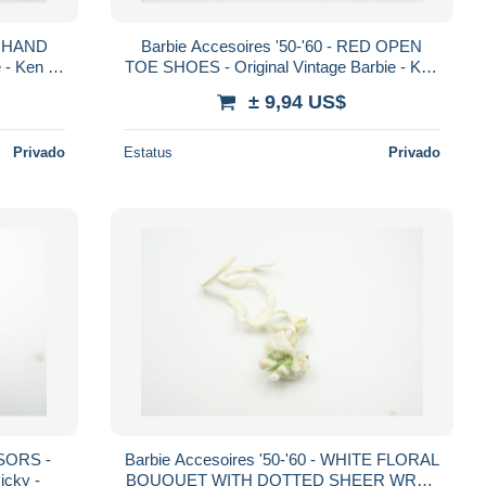
NK HAND
Barbie Accesoires '50-'60 - RED OPEN
 - Ken -
TOE SHOES - Original Vintage Barbie - Ken
- Ricky - Skipper
± 9,94 US$
Privado
Estatus
Privado
SSORS -
Barbie Accesoires '50-'60 - WHITE FLORAL
icky -
BOUQUET WITH DOTTED SHEER WRAP