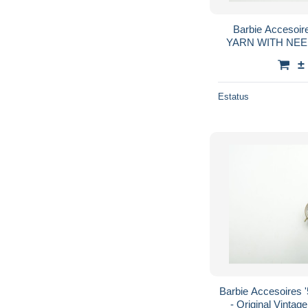
Barbie Accesoir
YARN WITH NEEDL
Original Vintage 
±
S
Estatus
Barbie Accesoires
- Original Vintage