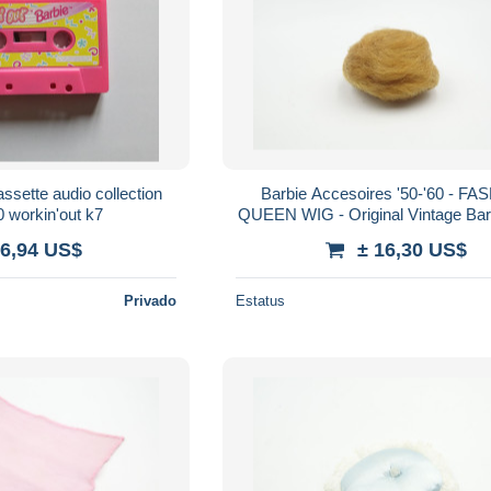
ssette audio collection
Barbie Accesoires '50-'60 - F
 workin'out k7
QUEEN WIG - Original Vintage Bar
- Ricky - Skipper
 6,94 US$
± 16,30 US$
Privado
Estatus