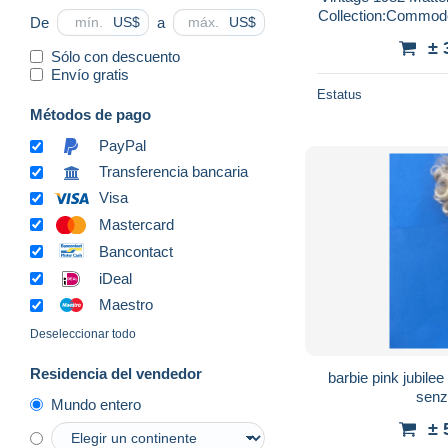
Collection:Commo
De
a
US$
US$
± 
Sólo con descuento
Envío gratis
Estatus
Métodos de pago
PayPal
Transferencia bancaria
Visa
Mastercard
Bancontact
iDeal
Maestro
Deseleccionar todo
Residencia del vendedor
barbie pink jubile
senz
Mundo entero
± 