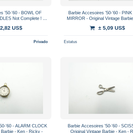
es '50-'60 - BOWL OF
Barbie Accesoires '50-'60 - PI
ES Not Complete ! -
MIRROR - Original Vintage Barbie
Barbie - Ken - Ricky -
Ricky - Skipper
 2,82 US$
± 5,09 US$
kipper
Privado
Estatus
 '50-'60 - ALARM CLOCK
Barbie Accesoires '50-'60 - SCI
 Barbie - Ken - Ricky -
Original Vintage Barbie - Ken - R