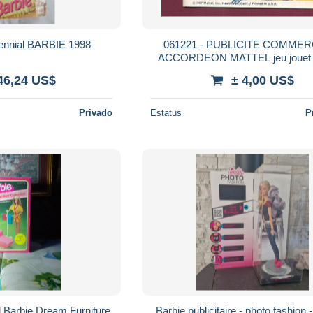
tennial BARBIE 1998
061221 - PUBLICITE COMMER
ACCORDEON MATTEL jeu jouet 
BARBIE FASHIONS BOOK 2 
46,24 US$
± 4,00 US$
Privado
Estatus
P
l Barbie Dream Furniture
Barbie publicitaire - photo fashion