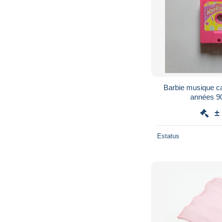
Barbie musique ca
années 90
±
Estatus