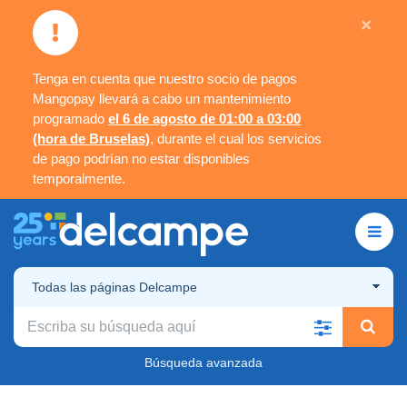
×
Tenga en cuenta que nuestro socio de pagos
Mangopay llevará a cabo un mantenimiento
programado
el 6 de agosto de 01:00 a 03:00
(hora de Bruselas)
, durante el cual los servicios
de pago podrían no estar disponibles
temporalmente.
Todas las páginas Delcampe
Búsqueda avanzada