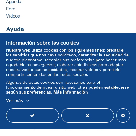
Agenda
puede tener consecuencias en la cuenta del
Foro
comprador.
Vídeos
Si las condiciones de venta del vendedor incluyen
cláusulas relativas al pago, estas se considerarán
Ayuda
nulas. Las condiciones de pago de la página web
Centro de ayuda
Delcampe, tal y como se definen en las
Información sobre las cookies
Comprar en Delcampe
condiciones de uso
, son las únicas aplicables.
Nuestra web utiliza cookies con los siguientes fines: prestarle
Vender en Delcampe
los servicios que nos haya solicitado, garantizar la seguridad de
Las compras deben pagarse en un plazo de
14
nuestra plataforma, recordar sus preferencias para hacer más
Una página securizada
días
a partir de la recepción de la declaración final
agradable su navegación, elaborar estadísticas para adaptar
del vendedor.
nuestra web a sus necesidades, mostrar vídeos y permitirle
compartir contenidos en las redes sociales.
Garantía:
Algunas de estas cookies son necesarias para el
Derecho de retracto
|
Gastos de devolución a
funcionamiento de nuestro sitio web, otras pueden establecerse
cargo del comprador.
según sus preferencias.
Más información
Para saber el plazo de devolución y de reembolso
Ver más
del artículo,
consulte las Condiciones de Uso
Español
USD
Modo estándar
America/
Delcampe
.
Frais de Livraison :
Suisse Europe