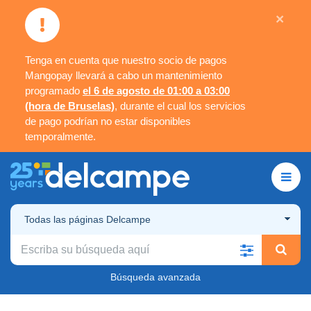
×
Tenga en cuenta que nuestro socio de pagos
Mangopay llevará a cabo un mantenimiento
programado
el 6 de agosto de 01:00 a 03:00
(hora de Bruselas)
, durante el cual los servicios
de pago podrían no estar disponibles
temporalmente.
Todas las páginas Delcampe
Búsqueda avanzada