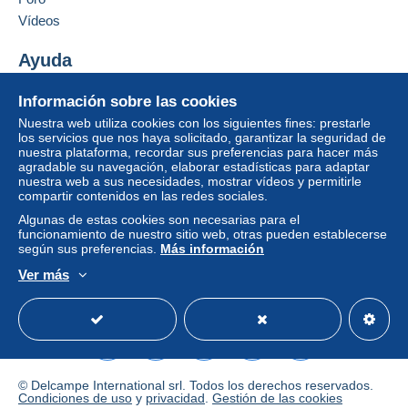
Añadir ese vendedor a los favoritos
Zona 3
Vídeos
Contactar con el vendedor
Ocultar los objetos de este vendedor
Ayuda
Esta zona incluye
un país
.
Centro de ayuda
Para acceder a la información
Información sobre las cookies
Modo de envío
Comprar en Delcampe
sobre las entregas, debe ser
Nuestra web utiliza cookies con los siguientes fines: prestarle
miembro y conectarse.
Vender en Delcampe
los servicios que nos haya solicitado, garantizar la seguridad de
Pago por:
nuestra plataforma, recordar sus preferencias para hacer más
Una página securizada
agradable su navegación, elaborar estadísticas para adaptar
Identific
Registr
Carta (tamaño normal)
nuestra web a sus necesidades, mostrar vídeos y permitirle
arse
arse
compartir contenidos en las redes sociales.
1,80 €
Algunas de estas cookies son necesarias para el
funcionamiento de nuestro sitio web, otras pueden establecerse
Carta certificada (tamaño normal/carta
según sus preferencias.
Más información
pequeña) (seguimiento)
Ver más
5,00 €
Español
USD
Modo estándar
America/
Carta certificada (tamaño normal/carta
pequeña) + seguro (seguimiento)
7,00 €
© Delcampe International srl. Todos los derechos reservados.
Condiciones de uso
y
privacidad
.
Gestión de las cookies