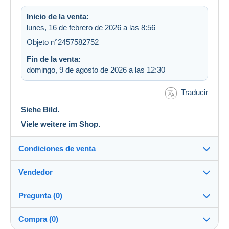
Inicio de la venta:
lunes, 16 de febrero de 2026 a las 8:56
Objeto n°2457582752
Fin de la venta:
domingo, 9 de agosto de 2026 a las 12:30
Traducir
Siehe Bild.
Viele weitere im Shop.
Condiciones de venta
Vendedor
Detalles de las condiciones de venta
Pregunta (0)
Envío
roccibubi
100%
(48950x)
Envío tras el pago dentro de los 7 días
Compra (0)
PRO