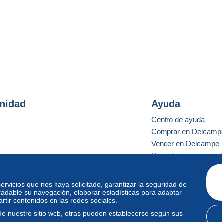
nidad
Ayuda
Centro de ayuda
Comprar en Delcamp
Vender en Delcampe
Una página securizad
 servicios que nos haya solicitado, garantizar la seguridad de
radable su navegación, elaborar estadísticas para adaptar
o estándar
tir contenidos en las redes sociales.
de nuestro sitio web, otras pueden establecerse según sus