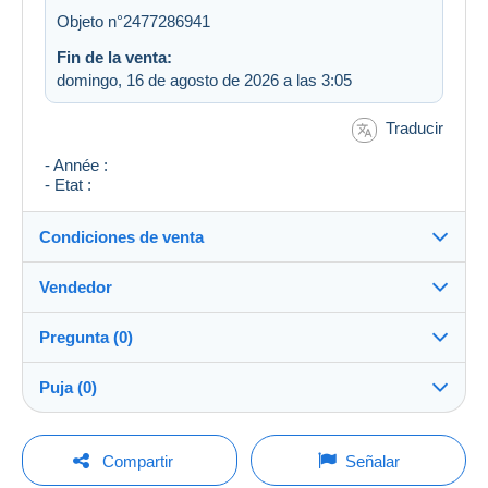
Objeto n°2477286941
Fin de la venta:
domingo, 16 de agosto de 2026 a las 3:05
Traducir
- Année :
- Etat :
Condiciones de venta
Vendedor
Detalles de las condiciones de venta
Pregunta (0)
Envío
eric2137
100%
(35045x)
Envío tras el pago dentro de los 14 días
Puja (0)
Tienda
Gastos de envío:
La venta se prolongará un minuto si se presenta una
Para hacer una pregunta, debe iniciar una
oferta menos de un minuto antes del plazo.
Compartir
Señalar
Zona 1
sesión.
Miembro desde: