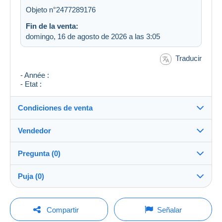
Objeto n°2477289176
Fin de la venta:
domingo, 16 de agosto de 2026 a las 3:05
Traducir
- Année :
- Etat :
Condiciones de venta
Vendedor
Detalles de las condiciones de venta
Pregunta (0)
Envío
eric2137
100%
(35045x)
Envío tras el pago dentro de los 14 días
Puja (0)
Tienda
Gastos de envío:
La venta se prolongará un minuto si se presenta una
Para hacer una pregunta, debe iniciar una
oferta menos de un minuto antes del plazo.
Compartir
Señalar
Zona 1
sesión.
Miembro desde: