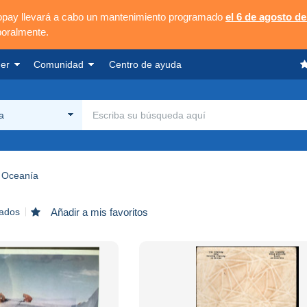
opay llevará a cabo un mantenimiento programado
el 6 de agosto de
poralmente.
er
Comunidad
Centro de ayuda
a
Oceanía
rados
Añadir a mis favoritos