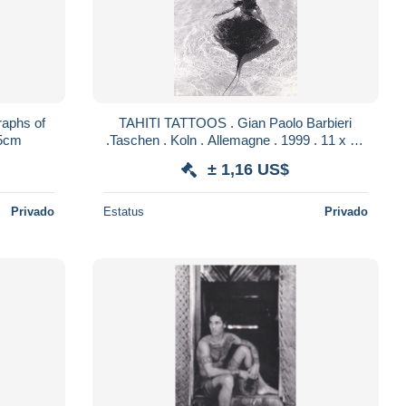
raphs of
TAHITI TATTOOS . Gian Paolo Barbieri
15cm
.Taschen . Koln . Allemagne . 1999 . 11 x 16
cm . TATOUAGES ETHNIQUES 12
± 1,16 US$
Privado
Estatus
Privado