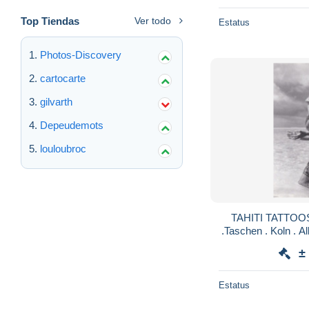
Top Tiendas
Ver todo
Estatus
Photos-Discovery
cartocarte
gilvarth
Depeudemots
louloubroc
TAHITI TATTOOS 
.Taschen . Koln . A
cm . TATOUA
±
Estatus