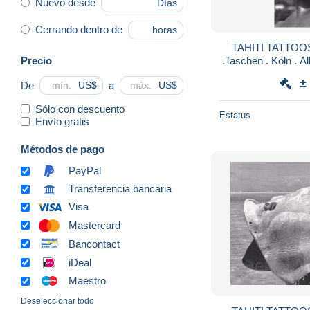
Nuevo desde
Días
Cerrando dentro de
horas
TAHITI TATTOOS 
Precio
.Taschen . Koln . A
cm . TATOUA
±
De
a
US$
US$
Sólo con descuento
Estatus
Envío gratis
Métodos de pago
PayPal
Transferencia bancaria
Visa
Mastercard
Bancontact
iDeal
Maestro
Deseleccionar todo