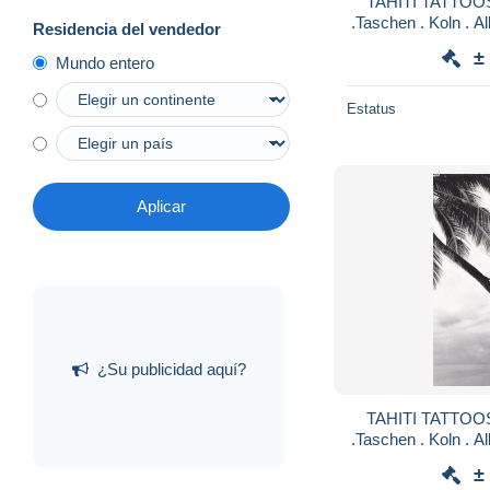
TAHITI TATTOOS 
.Taschen . Koln . A
Residencia del vendedor
cm . TATOUA
±
Mundo entero
Estatus
Aplicar
¿Su publicidad aquí?
TAHITI TATTOOS 
.Taschen . Koln . A
cm . TATOUA
±