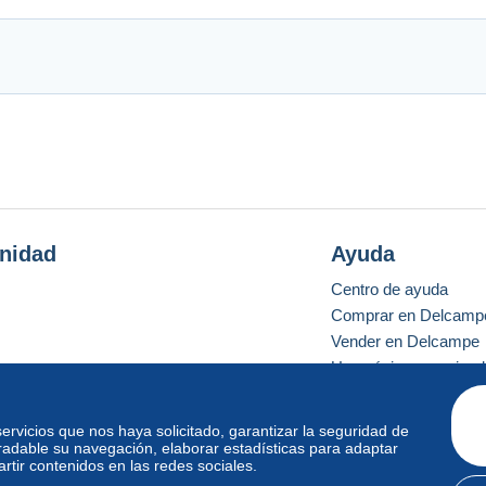
nidad
Ayuda
Centro de ayuda
Comprar en Delcamp
Vender en Delcampe
Una página securizad
 servicios que nos haya solicitado, garantizar la seguridad de
radable su navegación, elaborar estadísticas para adaptar
o estándar
tir contenidos en las redes sociales.