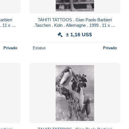
rbieri
TAHITI TATTOOS . Gian Paolo Barbieri
. 11 x 16
.Taschen . Koln . Allemagne . 1999 . 11 x 16
S 10
cm . TATOUAGES ETHNIQUES 9
± 1,16 US$
Privado
Estatus
Privado