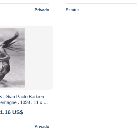
Privado
Estatus
. Gian Paolo Barbieri
llemagne . 1999 . 11 x 16
GES ETHNIQUES 1
 1,16 US$
Privado