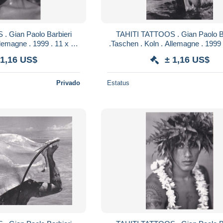
. Gian Paolo Barbieri
TAHITI TATTOOS . Gian Paolo Ba
llemagne . 1999 . 11 x 16
.Taschen . Koln . Allemagne . 1999 
GES ETHNIQUES 11
cm . TATOUAGES ETHNIQUE
 1,16 US$
± 1,16 US$
Privado
Estatus