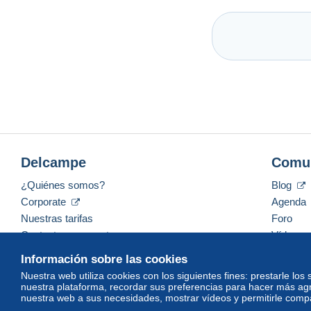
Delcampe
Comu
¿Quiénes somos?
Blog
Corporate
Agenda
Nuestras tarifas
Foro
Contacte con nosotros
Vídeos
Información sobre las cookies
Nuestra web utiliza cookies con los siguientes fines: prestarle los
nuestra plataforma, recordar sus preferencias para hacer más ag
Español
USD
America/Indiana/Vevay
Mod
nuestra web a sus necesidades, mostrar vídeos y permitirle compar