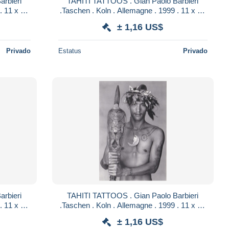
rbieri
TAHITI TATTOOS . Gian Paolo Barbieri
. 11 x 16
.Taschen . Koln . Allemagne . 1999 . 11 x 16
ES 7
cm . TATOUAGES ETHNIQUES 6
± 1,16 US$
Privado
Estatus
Privado
rbieri
TAHITI TATTOOS . Gian Paolo Barbieri
. 11 x 16
.Taschen . Koln . Allemagne . 1999 . 11 x 16
ES 3
cm . TATOUAGES ETHNIQUES 2
± 1,16 US$