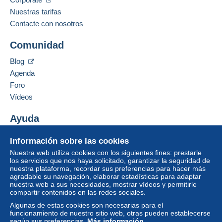
Nuestras tarifas
Contacte con nosotros
Comunidad
Blog
Agenda
Foro
Vídeos
Ayuda
Centro de ayuda
Información sobre las cookies
Comprar en Delcampe
Nuestra web utiliza cookies con los siguientes fines: prestarle
Vender en Delcampe
los servicios que nos haya solicitado, garantizar la seguridad de
nuestra plataforma, recordar sus preferencias para hacer más
Una página securizada
agradable su navegación, elaborar estadísticas para adaptar
nuestra web a sus necesidades, mostrar vídeos y permitirle
compartir contenidos en las redes sociales.
Algunas de estas cookies son necesarias para el
funcionamiento de nuestro sitio web, otras pueden establecerse
según sus preferencias.
Más información