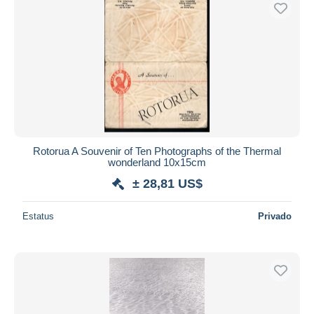
Sólo con descuento
Envío gratis
Métodos de pago
PayPal
Transferencia bancaria
Visa
Mastercard
Bancontact
Rotorua A Souvenir of Ten Photographs of the Thermal
iDeal
wonderland 10x15cm
Maestro
± 28,81 US$
Deseleccionar todo
Estatus
Privado
Residencia del vendedor
Mundo entero