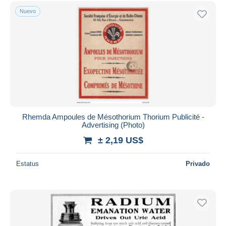
Sólo con descuento
Nuevo
Envío gratis
Métodos de pago
PayPal
Transferencia bancaria
Visa
Mastercard
Bancontact
iDeal
Rhemda Ampoules de Mésothorium Thorium Publicité -
Advertising (Photo)
Maestro
± 2,19 US$
Deseleccionar todo
Estatus
Privado
Residencia del vendedor
Mundo entero