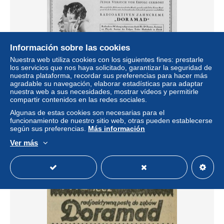
Información sobre las cookies
Nuestra web utiliza cookies con los siguientes fines: prestarle
los servicios que nos haya solicitado, garantizar la seguridad de
nuestra plataforma, recordar sus preferencias para hacer más
agradable su navegación, elaborar estadísticas para adaptar
Doramad Radioaktive Zahncreme Dentifrice Thoothpaste
nuestra web a sus necesidades, mostrar vídeos y permitirle
Radioactivité Publicité - Advertising (Photo)
compartir contenidos en las redes sociales.
± 1,95 US$
Algunas de estas cookies son necesarias para el
funcionamiento de nuestro sitio web, otras pueden establecerse
según sus preferencias.
Más información
Estatus
Privado
Ver más