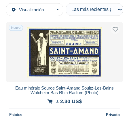
Tipo de venta
Visualización
Categorías principales
Activas
Fotografía
Precios fijos
Fotos
Nuevo
Subasta con ofertas
Reproducciones
Subastas sin pujas
Casa de subastas
Objetos
Vendidos
Duration
Todas las duraciones
Nuevo desde
Días
Eau minérale Source Saint-Amand Soultz-Les-Bains
Wolxheim Bas Rhin Radium (Photo)
Cerrando dentro
horas
de
± 2,30 US$
Precio
Estatus
Privado
De
a
US$
US$