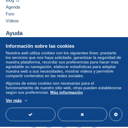
Blog
Francia
Agenda
Un pago que no pase por
el sistema de pago
Foro
integrado a la página
será reembolsado por el
Añadir ese vendedor a los favoritos
vendedor al comprador. Una compra no pagada
Vídeos
Contactar con el vendedor
puede tener consecuencias en la cuenta del
Ocultar los objetos de este vendedor
comprador.
Ayuda
Si las condiciones de venta del vendedor incluyen
Centro de ayuda
Información sobre las cookies
cláusulas relativas al pago, estas se considerarán
Comprar en Delcampe
nulas. Las condiciones de pago de la página web
Nuestra web utiliza cookies con los siguientes fines: prestarle
Vender en Delcampe
los servicios que nos haya solicitado, garantizar la seguridad de
Delcampe, tal y como se definen en las
nuestra plataforma, recordar sus preferencias para hacer más
Una página securizada
condiciones de uso
, son las únicas aplicables.
agradable su navegación, elaborar estadísticas para adaptar
nuestra web a sus necesidades, mostrar vídeos y permitirle
Las compras deben pagarse en un plazo de
14
compartir contenidos en las redes sociales.
días
a partir de la recepción de la declaración final
Algunas de estas cookies son necesarias para el
del vendedor.
funcionamiento de nuestro sitio web, otras pueden establecerse
según sus preferencias.
Más información
Garantía:
Ver más
Derecho de retracto
|
Gastos de devolución a
Español
USD
Modo estándar
America/
cargo del comprador.
Para saber el plazo de devolución y de reembolso
del artículo,
consulte las Condiciones de Uso
Delcampe
.