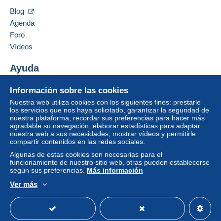
75009
PARIS
compras: A pagar
".
Blog
Francia
Agenda
Un pago que no pase por
el sistema de pago
Foro
integrado a la página
será reembolsado por el
Añadir ese vendedor a los favoritos
vendedor al comprador. Una compra no pagada
Vídeos
Contactar con el vendedor
puede tener consecuencias en la cuenta del
Ocultar los objetos de este vendedor
comprador.
Ayuda
Si las condiciones de venta del vendedor incluyen
Centro de ayuda
Información sobre las cookies
cláusulas relativas al pago, estas se considerarán
Comprar en Delcampe
nulas. Las condiciones de pago de la página web
Nuestra web utiliza cookies con los siguientes fines: prestarle
Vender en Delcampe
los servicios que nos haya solicitado, garantizar la seguridad de
Delcampe, tal y como se definen en las
nuestra plataforma, recordar sus preferencias para hacer más
Una página securizada
condiciones de uso
, son las únicas aplicables.
agradable su navegación, elaborar estadísticas para adaptar
nuestra web a sus necesidades, mostrar vídeos y permitirle
Las compras deben pagarse en un plazo de
14
compartir contenidos en las redes sociales.
días
a partir de la recepción de la declaración final
Algunas de estas cookies son necesarias para el
del vendedor.
funcionamiento de nuestro sitio web, otras pueden establecerse
según sus preferencias.
Más información
Garantía:
Ver más
Derecho de retracto
|
Gastos de devolución a
Español
USD
Modo estándar
America/
cargo del comprador.
Para saber el plazo de devolución y de reembolso
del artículo,
consulte las Condiciones de Uso