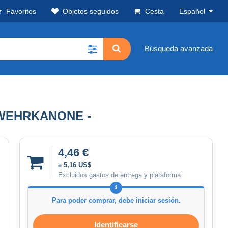
Favoritos
Objetos seguidos
Cesta
Español
Búsqueda avanzada
BWEHRKANONE -
4,46 €
± 5,16 US$
Excluidos gastos de entrega y plataforma
Para poder comprar, debe iniciar sesión.
Identificarse