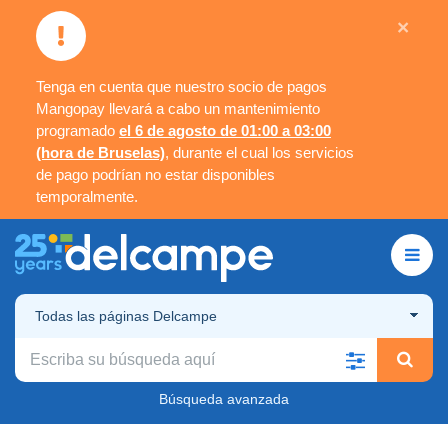
×
Tenga en cuenta que nuestro socio de pagos
Mangopay llevará a cabo un mantenimiento
programado
el 6 de agosto de 01:00 a 03:00
(hora de Bruselas)
, durante el cual los servicios
de pago podrían no estar disponibles
temporalmente.
Todas las páginas Delcampe
Búsqueda avanzada