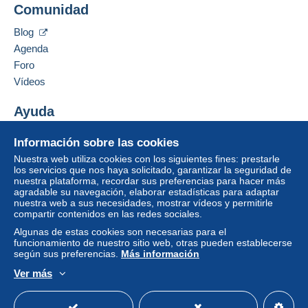
El comprador utiliza los medios de pago
Comunidad
Contactar con el vendedor
proporcionados por Delcampe en la página "
Mis
Ocultar los objetos de este vendedor
compras: A pagar
".
Blog
Agenda
Un pago que no pase por
el sistema de pago
Foro
integrado a la página
será reembolsado por el
vendedor al comprador. Una compra no pagada
Vídeos
puede tener consecuencias en la cuenta del
comprador.
Ayuda
Si las condiciones de venta del vendedor incluyen
Centro de ayuda
Información sobre las cookies
cláusulas relativas al pago, estas se considerarán
Comprar en Delcampe
Nuestra web utiliza cookies con los siguientes fines: prestarle
nulas. Las condiciones de pago de la página web
Vender en Delcampe
los servicios que nos haya solicitado, garantizar la seguridad de
Delcampe, tal y como se definen en las
nuestra plataforma, recordar sus preferencias para hacer más
Una página securizada
condiciones de uso
, son las únicas aplicables.
agradable su navegación, elaborar estadísticas para adaptar
nuestra web a sus necesidades, mostrar vídeos y permitirle
Las compras deben pagarse en un plazo de
14
compartir contenidos en las redes sociales.
días
a partir de la recepción de la declaración final
Algunas de estas cookies son necesarias para el
del vendedor.
funcionamiento de nuestro sitio web, otras pueden establecerse
según sus preferencias.
Más información
Garantía:
Ver más
Derecho de retracto
|
Gastos de devolución a
Español
USD
Modo estándar
America/
cargo del comprador.
Para saber el plazo de devolución y de reembolso