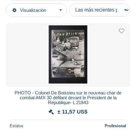
Tipo de venta
Visualización
Categorías principales
Activas
Fotografía
Precios fijos
Fotos
Subasta con ofertas
Reproducciones
Subastas sin pujas
Casa de subastas
Guerra, Militares
Vendidos
Duration
Todas las duraciones
Nuevo desde
Días
PHOTO - Colonel De Boissieu sur le nouveau char de
combat AMX 30 défilant devant le Président de la
Cerrando dentro
République- L 21843
horas
de
± 11,57 US$
Precio
Estatus
Profesional
De
a
US$
US$