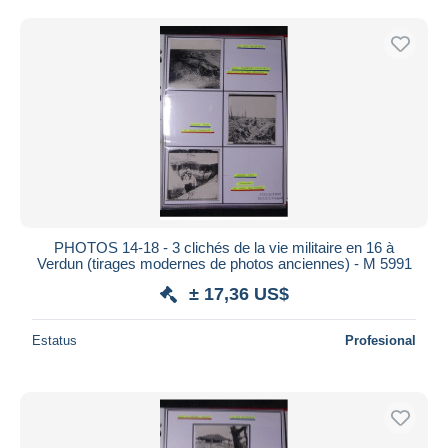
Sólo con descuento
Envío gratis
Métodos de pago
PayPal
Transferencia bancaria
Visa
Mastercard
Bancontact
iDeal
PHOTOS 14-18 - 3 clichés de la vie militaire en 16 à
Maestro
Verdun (tirages modernes de photos anciennes) - M 5991
Deseleccionar todo
± 17,36 US$
Residencia del vendedor
Estatus
Profesional
Mundo entero