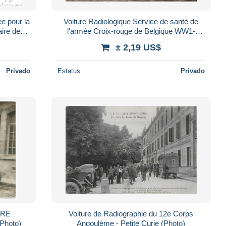
e pour la
Voiture Radiologique Service de santé de
aire de
l'armée Croix-rouge de Belgique WW1-
o)
Petite Curie (Photo)
± 2,19 US$
Privado
Estatus
Privado
URE
Voiture de Radiographie du 12e Corps
Photo)
Angoulème - Petite Curie (Photo)