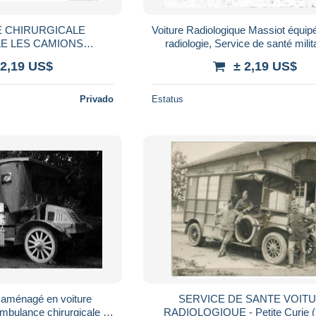
 CHIRURGICALE
Voiture Radiologique Massiot équipé
IONS
radiologie, Service de santé milit
toclave, Pharmacie,
l'armée - Petite Curie (Phot
 2,19 US$
± 2,19 US$
Petite Curie (Photo)
Privado
Estatus
 aménagé en voiture
SERVICE DE SANTE VOIT
mbulance chirurgicale -
RADIOLOGIQUE - Petite Curie (