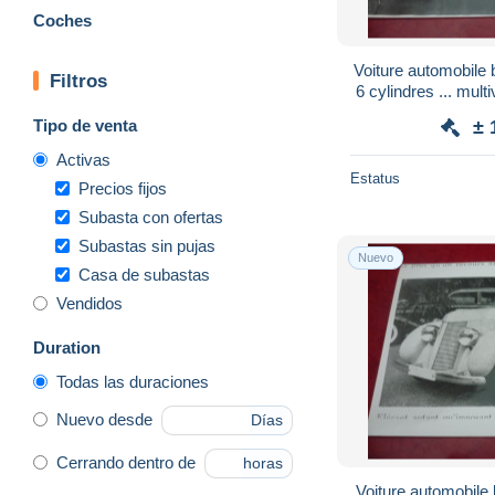
Coches
Voiture automobile 
Filtros
6 cylindres ... multivues - Grande 
cm s
Tipo de venta
± 
Activas
Estatus
Precios fijos
Subasta con ofertas
Subastas sin pujas
Nuevo
Casa de subastas
Vendidos
Duration
Todas las duraciones
Nuevo desde
Días
Cerrando dentro de
horas
Voiture automobile 