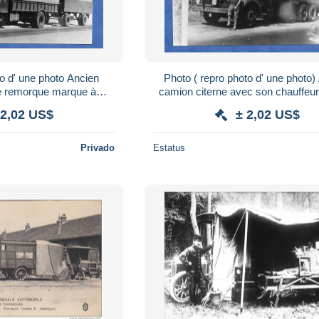
' une photo Ancien
Photo ( repro photo d' une photo) Ancien
e remorque marque à
camion citerne avec son chauffeu
é de transports TRAFIC
Bernard carburant à identifi
 2,02 US$
± 2,02 US$
ubenas
Privado
Estatus