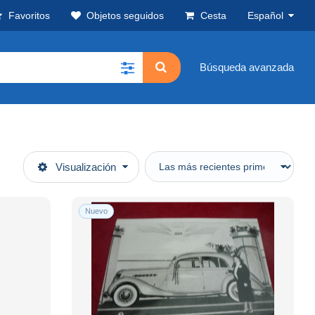
Favoritos
Objetos seguidos
Cesta
Español
Búsqueda avanzada
Visualización
Nuevo