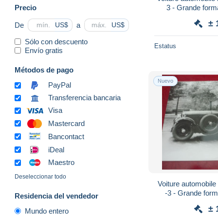
Precio
3 - Grande for
± 
De
a
US$
US$
Sólo con descuento
Estatus
Envío gratis
Métodos de pago
Nuevo
PayPal
Transferencia bancaria
Visa
Mastercard
Bancontact
iDeal
Maestro
Deseleccionar todo
Voiture automobile
-3 - Grande fo
Residencia del vendedor
± 
Mundo entero