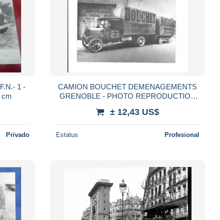
F.N.- 1 -
CAMION BOUCHET DEMENAGEMENTS
5 cm
GRENOBLE - PHOTO REPRODUCTION
PAR ENFANTS TERRIBLES ARCACHON
± 12,43 US$
Privado
Estatus
Profesional