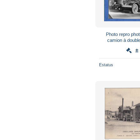
Photo repro photo d
camion à doubl
identifier Sociét
±
A
Estatus