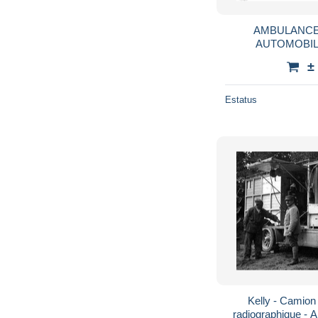
AMBULANCE
AUTOMOBILE LES CAM
TECHNIQUES (Au
±
Radiologie) - 
Estatus
Kelly - Camion
radiographique - A