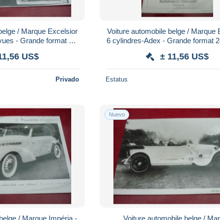
belge / Marque Excelsior
Voiture automobile belge / Marque 
format 24
6 cylindres-Adex - Grande format 24 cm sur
ur 17,5 cm
17,5 cm
11,56 US$
± 11,56 US$
Privado
Estatus
Nuevo
belge / Marque Impéria -
Voiture automobile belge / Ma