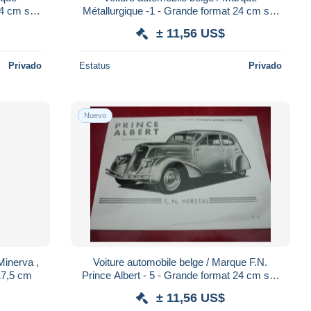
Métallurgique -1 - Grande format 24 cm sur
17,5 cm
± 11,56 US$
Privado
Estatus
Privado
Nuevo
Minerva ,
Voiture automobile belge / Marque F.N.
 17,5 cm
Prince Albert - 5 - Grande format 24 cm sur
17,5 cm
± 11,56 US$