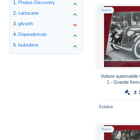
Photos-Discovery
Nuevo
cartocarte
gilvarth
Depeudemots
louloubroc
Voiture automobile 
1 - Grande form
± 
Estatus
Nuevo