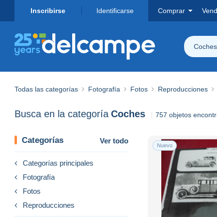
Inscribirse
Identificarse
Comprar
Vend
Coches
Todas las categorías
Fotografía
Fotos
Reproducciones
Busca en la categoría
Coches
757 objetos encont
Categorías
Ver todo
Nuevo
Categorías principales
Fotografía
Fotos
Reproducciones