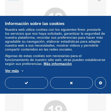
Información sobre las cookies
Nuestra web utiliza cookies con los siguientes fines: prestarle
los servicios que nos haya solicitado, garantizar la seguridad de
nuestra plataforma, recordar sus preferencias para hacer más
Envío gratis
agradable su navegación, elaborar estadísticas para adaptar
nuestra web a sus necesidades, mostrar vídeos y permitirle
compartir contenidos en las redes sociales.
Zoo humain, Jardin d'acclimatation, Paris, Groupe de
jeunes gens
Algunas de estas cookies son necesarias para el
funcionamiento de nuestro sitio web, otras pueden establecerse
± 91,29 US$
según sus preferencias.
Más información
Ver más
Estatus
Profesional
Nuevo