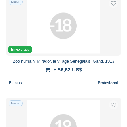
Nuevo
Sólo con descuento
Envío gratis
Métodos de pago
PayPal
Transferencia bancaria
Visa
Envío gratis
Mastercard
Bancontact
Zoo humain, Mirador, le village Sénégalais, Gand, 1913
iDeal
± 56,62 US$
Maestro
Deseleccionar todo
Estatus
Profesional
Residencia del vendedor
Mundo entero
Nuevo