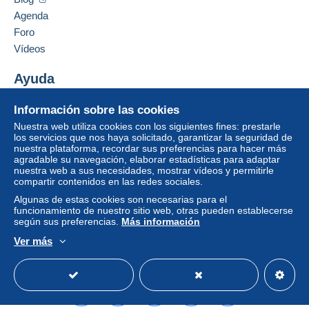
Francia
vendedor al comprador. Una compra no pagada
Agenda
puede tener consecuencias en la cuenta del
Foro
comprador.
Añadir ese vendedor a los favoritos
Vídeos
Contactar con el vendedor
Si las condiciones de venta del vendedor incluyen
Ocultar los objetos de este vendedor
cláusulas relativas al pago, estas se considerarán
Ayuda
nulas. Las condiciones de pago de la página web
Centro de ayuda
Delcampe, tal y como se definen en las
Información sobre las cookies
Comprar en Delcampe
condiciones de uso
, son las únicas aplicables.
Nuestra web utiliza cookies con los siguientes fines: prestarle
Vender en Delcampe
los servicios que nos haya solicitado, garantizar la seguridad de
Las compras deben pagarse en un plazo de
14
nuestra plataforma, recordar sus preferencias para hacer más
Una página securizada
días
a partir de la recepción de la declaración final
agradable su navegación, elaborar estadísticas para adaptar
del vendedor.
nuestra web a sus necesidades, mostrar vídeos y permitirle
compartir contenidos en las redes sociales.
Garantía:
Algunas de estas cookies son necesarias para el
Derecho de retracto
|
Gastos de devolución a
funcionamiento de nuestro sitio web, otras pueden establecerse
cargo del comprador.
según sus preferencias.
Más información
Para saber el plazo de devolución y de reembolso
Ver más
del artículo,
consulte las Condiciones de Uso
Español
USD
Modo estándar
America/
Delcampe
.
-
Pour la France