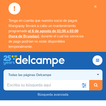
×
Tenga en cuenta que nuestro socio de pagos
Mangopay llevará a cabo un mantenimiento
programado
el 6 de agosto de 01:00 a 03:00
(hora de Bruselas)
, durante el cual los servicios
de pago podrían no estar disponibles
temporalmente.
Todas las páginas Delcampe
Búsqueda avanzada