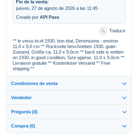
Fin de la venta:
jueves, 27 de agosto de 2026 a las 11:45
Creado por
API Pass
Traducir
** le verso écrit 1930, bon état, Dimensions : environ
11,0 x 9,0 cm ** Rückseite beschrieben 1930, guter
Zustand, Größe ca. 11,0 x 9,0cm ** back side is written
on 1930, in good condition, Size approx. 11.0 x 9.0cm **
Livraison gratuite ** Kostenloser Versand ** Free
shipping **
Condiciones de venta
Vendedor
Detalles de las condiciones de venta
Pregunta (0)
Envío
cartespostales_de
100%
(176903x)
Envío tras el pago dentro de los 1 días
Compra (0)
PRO
Tienda
Garantía: