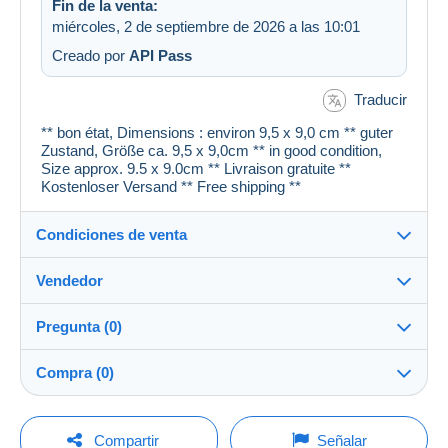
Fin de la venta:
miércoles, 2 de septiembre de 2026 a las 10:01
Creado por
API Pass
Traducir
** bon état, Dimensions : environ 9,5 x 9,0 cm ** guter
Zustand, Größe ca. 9,5 x 9,0cm ** in good condition,
Size approx. 9.5 x 9.0cm ** Livraison gratuite **
Kostenloser Versand ** Free shipping **
Condiciones de venta
Vendedor
Detalles de las condiciones de venta
Pregunta (0)
Envío
cartespostales_de
100%
(176919x)
Envío tras el pago dentro de los 1 días
Compra (0)
PRO
Tienda
Garantía:
Derecho de retracto
|
Gastos de devolución a cargo del
Para hacer una pregunta, debe iniciar una
Última actualización: 16:51:58
Compartir
Señalar
comprador.