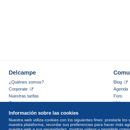
Delcampe
Comu
¿Quiénes somos?
Blog
Corporate
Agenda
Nuestras tarifas
Foro
Contacte con nosotros
Vídeos
Información sobre las cookies
Nuestra web utiliza cookies con los siguientes fines: prestarle los
nuestra plataforma, recordar sus preferencias para hacer más ag
Español
USD
America/Indiana/Vevay
Mod
nuestra web a sus necesidades, mostrar vídeos y permitirle compar