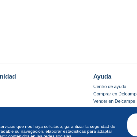
nidad
Ayuda
Centro de ayuda
Comprar en Delcamp
Vender en Delcampe
Una página securizad
 servicios que nos haya solicitado, garantizar la seguridad de
radable su navegación, elaborar estadísticas para adaptar
o estándar
tir contenidos en las redes sociales.