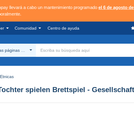
opay llevará a cabo un mantenimiento programado
el 6 de agosto de
poralmente.
er
Comunidad
Centro de ayuda
las páginas Delcampe
Etnicas
ochter spielen Brettspiel - Gesellschaf