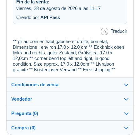
Fin de la venta:
viernes, 28 de agosto de 2026 a las 11:17
Creado por
API Pass
Traducir
** pli au coin en haut gauche et droite, bon état,
Dimensions : environ 17,0 x 12,0 cm ** Eckknick oben
links und rechts, guter Zustand, Größe ca. 17,0 x
12,0cm ** corner bend top left and right, in good
condition, Size approx. 17.0 x 12.0cm ** Livraison
gratuite ** Kostenloser Versand ** Free shipping **
Condiciones de venta
Vendedor
Detalles de las condiciones de venta
Pregunta (0)
Envío
cartespostales_de
100%
(176918x)
Envío tras el pago dentro de los 1 días
Compra (0)
PRO
Tienda
Garantía: