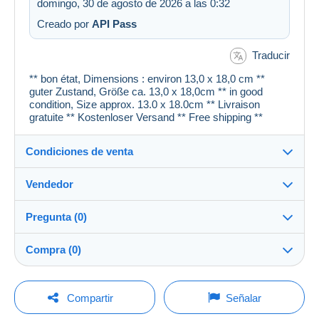
domingo, 30 de agosto de 2026 a las 0:32
Creado por
API Pass
Traducir
** bon état, Dimensions : environ 13,0 x 18,0 cm **
guter Zustand, Größe ca. 13,0 x 18,0cm ** in good
condition, Size approx. 13.0 x 18.0cm ** Livraison
gratuite ** Kostenloser Versand ** Free shipping **
Condiciones de venta
Vendedor
Detalles de las condiciones de venta
Pregunta (0)
Envío
cartespostales_de
100%
(176955x)
Envío tras el pago dentro de los 1 días
Compra (0)
PRO
Tienda
Garantía:
Derecho de retracto
|
Gastos de devolución a cargo del
Para hacer una pregunta, debe iniciar una
Última actualización: 4:38:38
Compartir
Señalar
comprador.
sesión.
Apellido:
Para saber el plazo de devolución y de reembolso del