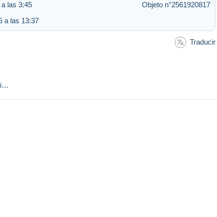
 a las 3:45
Objeto n°2561920817
6 a las 13:37
Traducir
ci…