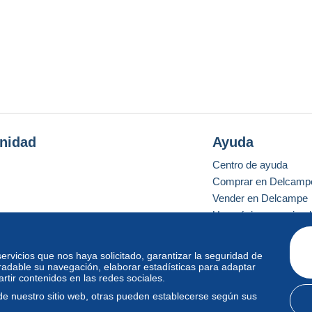
nidad
Ayuda
Centro de ayuda
Comprar en Delcamp
Vender en Delcampe
Una página securizad
 servicios que nos haya solicitado, garantizar la seguridad de
radable su navegación, elaborar estadísticas para adaptar
o estándar
tir contenidos en las redes sociales.
de nuestro sitio web, otras pueden establecerse según sus
diciones de uso
y
privacidad
.
Gestión de las cookies