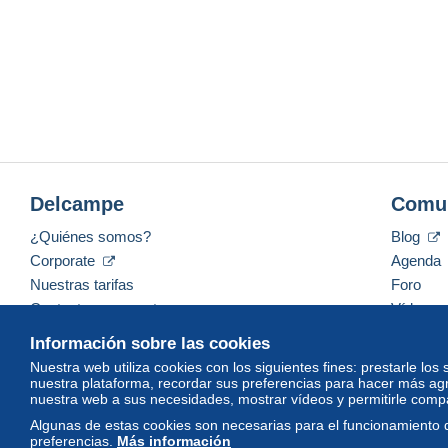
Delcampe
Comu
¿Quiénes somos?
Blog
Corporate
Agenda
Nuestras tarifas
Foro
Contacte con nosotros
Vídeos
Información sobre las cookies
Nuestra web utiliza cookies con los siguientes fines: prestarle los
nuestra plataforma, recordar sus preferencias para hacer más ag
Español
USD
America/Indiana/Vevay
Mod
nuestra web a sus necesidades, mostrar vídeos y permitirle compar
Algunas de estas cookies son necesarias para el funcionamiento 
preferencias.
Más información
© Delcampe International srl. Todos los derechos reservados.
Con