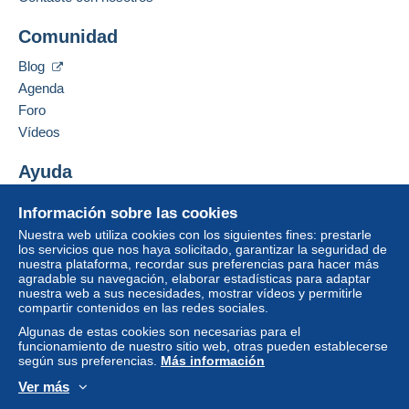
Dirección profesional:
compras: A pagar
".
MULTICOLLECTIONS46
Comunidad
32 RUE GEORGES CLÉMENCEAU
Un pago que no pase por
el sistema de pago
46000
CAHORS
integrado a la página
será reembolsado por el
Blog
Francia
vendedor al comprador. Una compra no pagada
Agenda
puede tener consecuencias en la cuenta del
Foro
comprador.
Añadir ese vendedor a los favoritos
Vídeos
Contactar con el vendedor
Si las condiciones de venta del vendedor incluyen
Ocultar los objetos de este vendedor
cláusulas relativas al pago, estas se considerarán
Ayuda
nulas. Las condiciones de pago de la página web
Centro de ayuda
Delcampe, tal y como se definen en las
Información sobre las cookies
Comprar en Delcampe
condiciones de uso
, son las únicas aplicables.
Nuestra web utiliza cookies con los siguientes fines: prestarle
Vender en Delcampe
los servicios que nos haya solicitado, garantizar la seguridad de
Las compras deben pagarse en un plazo de
14
nuestra plataforma, recordar sus preferencias para hacer más
Una página securizada
días
a partir de la recepción de la declaración final
agradable su navegación, elaborar estadísticas para adaptar
del vendedor.
nuestra web a sus necesidades, mostrar vídeos y permitirle
compartir contenidos en las redes sociales.
Garantía:
Algunas de estas cookies son necesarias para el
Derecho de retracto
|
Gastos de devolución a
funcionamiento de nuestro sitio web, otras pueden establecerse
cargo del comprador.
según sus preferencias.
Más información
Para saber el plazo de devolución y de reembolso
Ver más
del artículo,
consulte las Condiciones de Uso
Español
USD
Modo estándar
America/